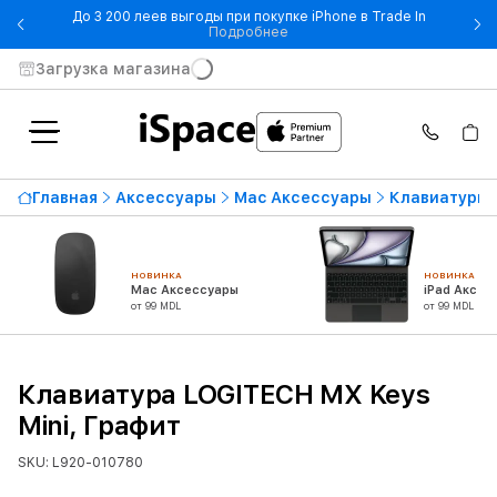
До 3 200 леев выгоды при покупке iPhone в Trade In
- До 3 200 леев выгоды при по
Подробнее
Загрузка магазина
Главная
Аксессуары
Mac Аксессуары
Клавиатуры 
НОВИНКА
НОВИНКА
Mac Аксессуары
iPad Аксес
от 99 MDL
от 99 MDL
Клавиатура LOGITECH MX Keys
Mini, Графит
SKU: L920-010780