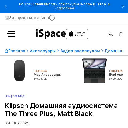
До 3 200 леев выгоды при покупке iPhone в Trade In
- До 3 200 леев выгоды при по
Подробнее
Загрузка магазина
Главная
Аксессуары
Аудио аксессуары
Домашние
НОВИНКА
НОВИНКА
Mac Аксессуары
iPad Аксес
от 99 MDL
от 99 MDL
0% | 18 МЕС
Klipsch Домашняя аудиосистема
The Three Plus, Matt Black
SKU: 1071962