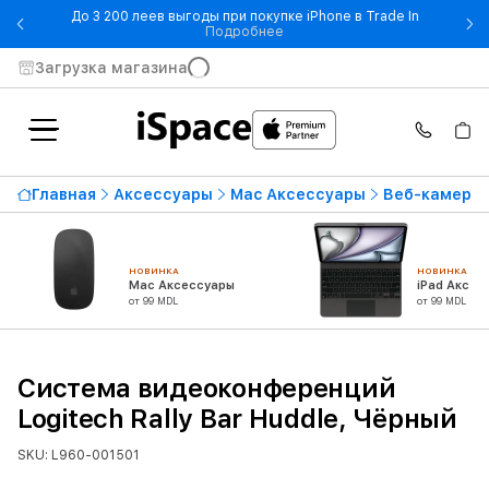
До 3 200 леев выгоды при покупке iPhone в Trade In
- До 3 200 леев выгоды при по
Подробнее
Загрузка магазина
Главная
Аксессуары
Mac Аксессуары
Веб-камеры,
НОВИНКА
НОВИНКА
Mac Аксессуары
iPad Аксес
от 99 MDL
от 99 MDL
Система видеоконференций
Logitech Rally Bar Huddle, Чёрный
SKU: L960-001501