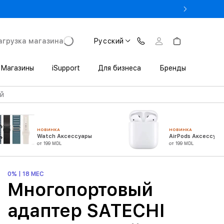
 3 200 леев выгоды при покупке iPhone в Trade In
агрузка магазина
Русский
Магазины
iSupport
Для бизнеса
Бренды
ый
НОВИНКА
НОВИНКА
Watch Аксессуары
AirPods Аксессуар
от 199 MDL
от 199 MDL
0% | 18 МЕС
Многопортовый
адаптер SATECHI