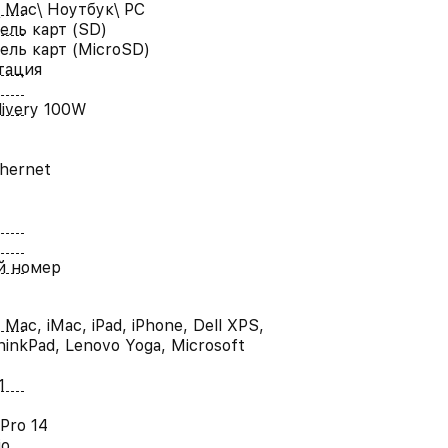
 Mac\ Ноутбук\ PC
ель карт (SD)
ель карт (MicroSD)
тация
livery 100W
thernet
й номер
Mac, iMac, iPad, iPhone, Dell XPS,
inkPad, Lenovo Yoga, Microsoft
1
Pro 14
io