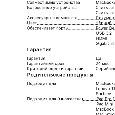
Совместимые устройства
MacBook\
Встроенные устройства
Считыват
Считыват
Аксессуары в комплекте
Докумен
Цвет
Чёрный
Обеспечивает порты
Power De
USB 3.2
HDMI
Gigabit E
Гарантия
Гарантия
Да
Гарантийный срок
24 мес.
Критерий оценки гарантии
Серийны
Родительские продукты
Подходит для
MacBook, 
Lenovo Th
Surface
Подходит для (множество)
iPad Pro 1
iPad Mini
MacBook 
Mac Stud