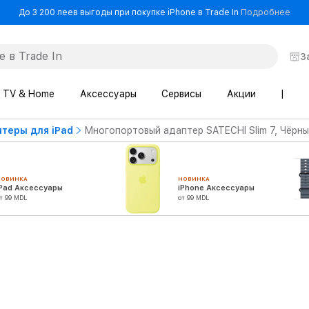
- До
До 3 200 леев выгоды при покупке iPhone в Trade In
Подробнее
З
TV & Home
Аксессуары
Сервисы
Акции
|
теры для iPad
Многопортовый адаптер SATECHI Slim 7, Чёрн
НОВИНКА
НОВИНКА
iPad Аксессуары
iPhone Аксессуары
т 99 MDL
от 99 MDL