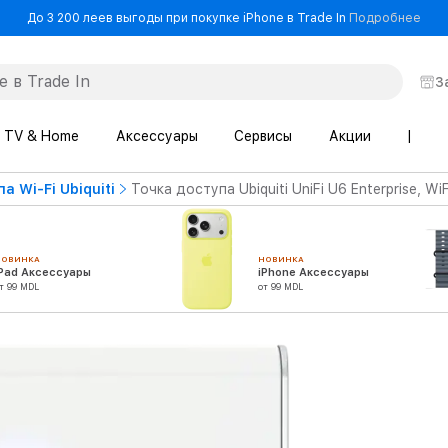
- До
До 3 200 леев выгоды при покупке iPhone в Trade In
Подробнее
З
TV & Home
Аксессуары
Сервисы
Акции
|
а Wi-Fi Ubiquiti
Точка доступа Ubiquiti UniFi U6 Enterprise, Wi
НОВИНКА
НОВИНКА
iPad Аксессуары
iPhone Аксессуары
т 99 MDL
от 99 MDL