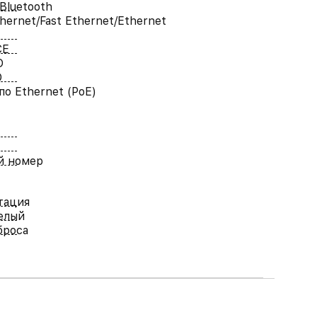
Bluetooth
thernet/Fast Ethernet/Ethernet
CE
O
O
по Ethernet (PoE)
й номер
тация
елый
броса