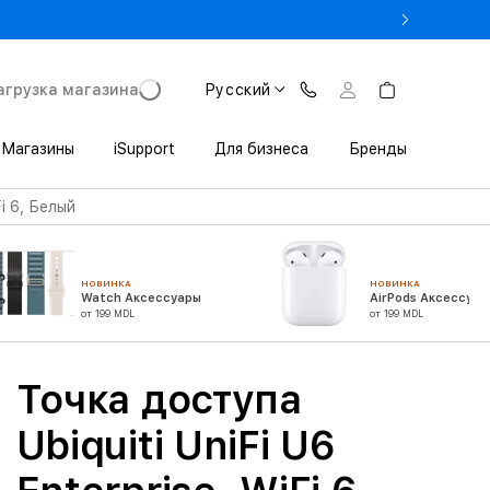
 3 200 леев выгоды при покупке iPhone в Trade In
агрузка магазина
Русский
Магазины
iSupport
Для бизнеса
Бренды
Fi 6, Белый
НОВИНКА
НОВИНКА
Watch Аксессуары
AirPods Аксессуар
от 199 MDL
от 199 MDL
Точка доступа
Ubiquiti UniFi U6