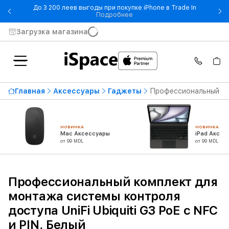
До 3 200 леев выгоды при покупке iPhone в Trade In
- До 3 200 леев выгоды при по
Подробнее
Загрузка магазина
Главная
Аксессуары
Гаджеты
Профессиональный ком
НОВИНКА
НОВИНКА
Mac Аксессуары
iPad Аксес
от 99 MDL
от 99 MDL
Профессиональный комплект для
монтажа системы контроля
доступа UniFi Ubiquiti G3 PoE с NFC
и PIN, Белый