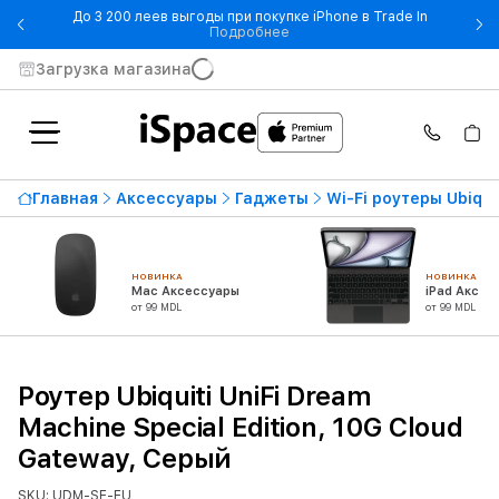
До 3 200 леев выгоды при покупке iPhone в Trade In
- До 3 200 леев выгоды при по
Подробнее
Загрузка магазина
Главная
Аксессуары
Гаджеты
Wi-Fi роутеры Ubiqui
НОВИНКА
НОВИНКА
Mac Аксессуары
iPad Аксес
от 99 MDL
от 99 MDL
Роутер Ubiquiti UniFi Dream
Machine Special Edition, 10G Cloud
Gateway, Серый
SKU: UDM-SE-EU