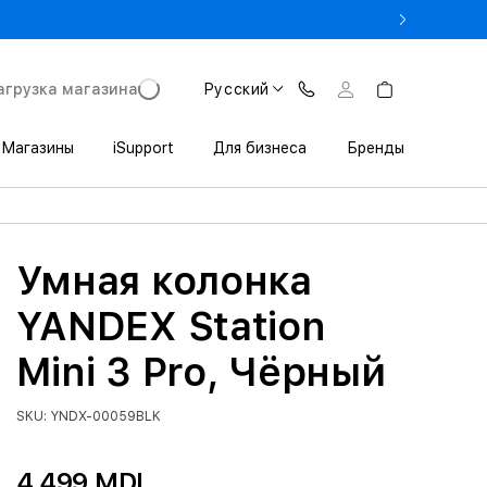
 3 200 леев выгоды при покупке iPhone в Trade In
агрузка магазина
Русский
Магазины
iSupport
Для бизнеса
Бренды
Умная колонка
YANDEX Station
Mini 3 Pro, Чёрный
SKU: YNDX-00059BLK
4 499 MDL