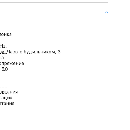
лонка
kHz
lay, Часы с будильником, 3
на
Сопряжение
 5.0
питания
тация
итания