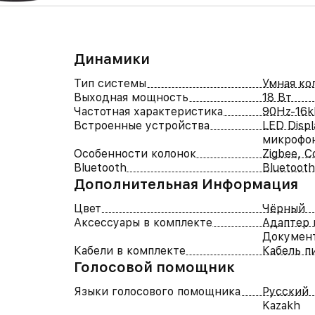
Динамики
Тип системы
Умная ко
Выходная мощность
18 Вт
Частотная характеристика
90Hz-16
Встроенные устройства
LED Disp
микрофо
Особенности колонок
Zigbee, 
Bluetooth
Bluetooth
Дополнительная Информация
Цвет
Чёрный
Аксессуары в комплекте
Адаптер 
Докумен
Кабели в комплекте
Кабель п
Голосовой помощник
Языки голосового помощника
Русский
Kazakh