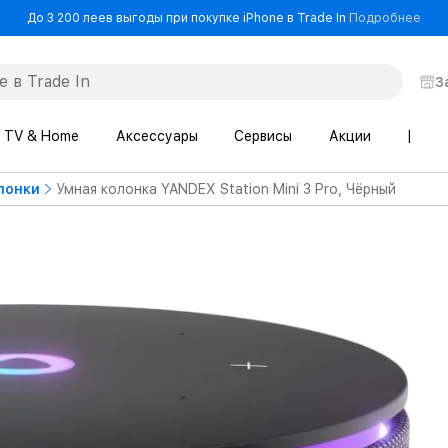
- До
До 3 200 леев выгоды при покупке iPhone в Trade In
Подробнее
З
TV & Home
Аксессуары
Сервисы
Акции
|
лонки
Умная колонка YANDEX Station Mini 3 Pro, Чёрный