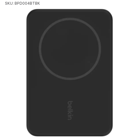
SKU: BPD004BTBK