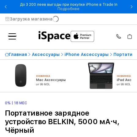
До 3 200 леев выгоды при покупке iPhone в Trade In
- До 3 200 леев выгоды при по
Подробнее
Загрузка магазина
Главная
Аксессуары
iPhone Аксессуары
Портативн
НОВИНКА
НОВИНКА
Mac Аксессуары
iPad Аксес
от 99 MDL
от 99 MDL
0% | 18 МЕС
Портативное зарядное
устройство BELKIN, 5000 мА·ч,
Чёрный