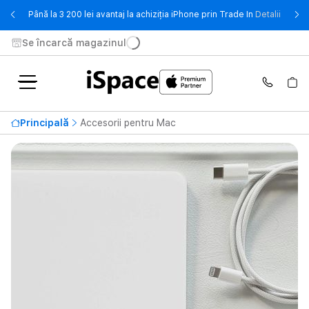
- Până 
Până la 3 200 lei avantaj la achiziția iPhone prin Trade In
Detalii
Se încarcă magazinul
Principală
Accesorii pentru Mac