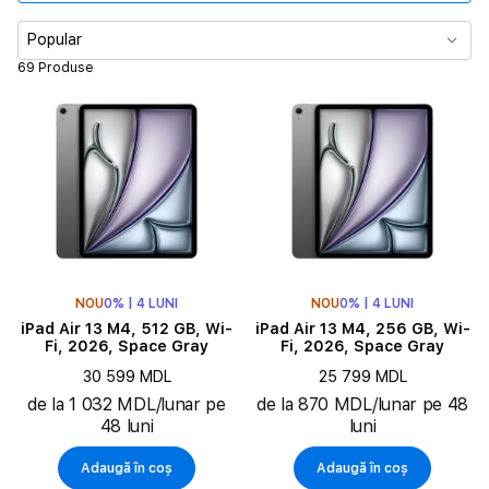
Culoare
Popular
69 Produse
Procesor
Diagonala ecranului
Memorie
NOU
0% | 4 LUNI
NOU
0% | 4 LUNI
iPad Air 13 M4, 512 GB, Wi-
iPad Air 13 M4, 256 GB, Wi-
Fi, 2026, Space Gray
Fi, 2026, Space Gray
30 599 MDL
25 799 MDL
de la 1 032 MDL/lunar pe
de la 870 MDL/lunar pe 48
48 luni
luni
Adaugă în coș
Adaugă în coș