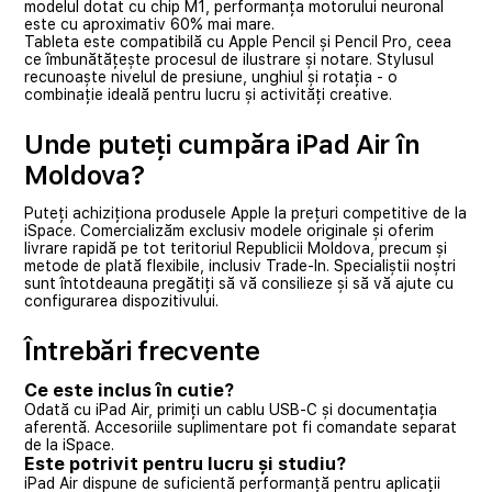
modelul dotat cu chip M1, performanța motorului neuronal
este cu aproximativ 60% mai mare.
Tableta este compatibilă cu Apple Pencil și Pencil Pro, ceea
ce îmbunătățește procesul de ilustrare și notare. Stylusul
recunoaște nivelul de presiune, unghiul și rotația - o
combinație ideală pentru lucru și activități creative.
Unde puteți cumpăra iPad Air în
Moldova?
Puteți achiziționa produsele Apple la prețuri competitive de la
iSpace. Comercializăm exclusiv modele originale și oferim
livrare rapidă pe tot teritoriul Republicii Moldova, precum și
metode de plată flexibile, inclusiv Trade-In. Specialiștii noștri
sunt întotdeauna pregătiți să vă consilieze și să vă ajute cu
configurarea dispozitivului.
Întrebări frecvente
Ce este inclus în cutie?
Odată cu iPad Air, primiți un cablu USB-C și documentația
aferentă. Accesoriile suplimentare pot fi comandate separat
de la iSpace.
Este potrivit pentru lucru și studiu?
iPad Air dispune de suficientă performanță pentru aplicații