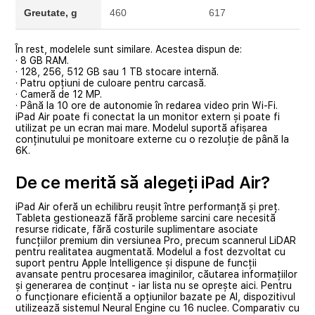
Greutate, g
460
617
În rest, modelele sunt similare. Acestea dispun de:
· 8 GB RAM.
· 128, 256, 512 GB sau 1 TB stocare internă.
· Patru opțiuni de culoare pentru carcasă.
· Cameră de 12 MP.
· Până la 10 ore de autonomie în redarea video prin Wi-Fi.
iPad Air poate fi conectat la un monitor extern și poate fi
utilizat pe un ecran mai mare. Modelul suportă afișarea
conținutului pe monitoare externe cu o rezoluție de până la
6K.
De ce merită să alegeți iPad Air?
iPad Air oferă un echilibru reușit între performanță și preț.
Tableta gestionează fără probleme sarcini care necesită
resurse ridicate, fără costurile suplimentare asociate
funcțiilor premium din versiunea Pro, precum scannerul LiDAR
pentru realitatea augmentată. Modelul a fost dezvoltat cu
suport pentru Apple Intelligence și dispune de funcții
avansate pentru procesarea imaginilor, căutarea informațiilor
și generarea de conținut - iar lista nu se oprește aici. Pentru
o funcționare eficientă a opțiunilor bazate pe AI, dispozitivul
utilizează sistemul Neural Engine cu 16 nuclee. Comparativ cu