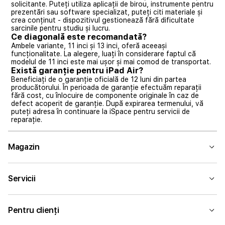
solicitante. Puteți utiliza aplicații de birou, instrumente pentru
prezentări sau software specializat, puteți citi materiale și
crea conținut - dispozitivul gestionează fără dificultate
sarcinile pentru studiu și lucru.
Ce diagonală este recomandată?
Ambele variante, 11 inci și 13 inci, oferă aceeași
funcționalitate. La alegere, luați în considerare faptul că
modelul de 11 inci este mai ușor și mai comod de transportat.
Există garanție pentru iPad Air?
Beneficiați de o garanție oficială de 12 luni din partea
producătorului. În perioada de garanție efectuăm reparații
fără cost, cu înlocuire de componente originale în caz de
defect acoperit de garanție. După expirarea termenului, vă
puteți adresa în continuare la iSpace pentru servicii de
reparație.
Magazin
Servicii
Pentru clienți