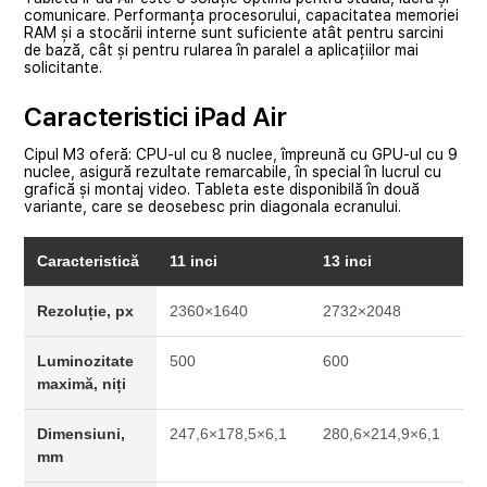
comunicare. Performanța procesorului, capacitatea memoriei
RAM și a stocării interne sunt suficiente atât pentru sarcini
de bază, cât și pentru rularea în paralel a aplicațiilor mai
solicitante.
Caracteristici iPad Air
Cipul M3 oferă: CPU-ul cu 8 nuclee, împreună cu GPU-ul cu 9
nuclee, asigură rezultate remarcabile, în special în lucrul cu
grafică și montaj video. Tableta este disponibilă în două
variante, care se deosebesc prin diagonala ecranului.
Caracteristică
11 inci
13 inci
Rezoluție, px
2360×1640
2732×2048
Luminozitate
500
600
maximă, niți
Dimensiuni,
247,6×178,5×6,1
280,6×214,9×6,1
mm