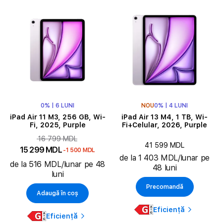
0% | 6 LUNI
NOU
0% | 4 LUNI
iPad Air 11 M3, 256 GB, Wi-
iPad Air 13 M4, 1 TB, Wi-
Fi, 2025, Purple
Fi+Celular, 2026, Purple
16 799 MDL
41 599 MDL
15 299 MDL
-1 500 MDL
de la 1 403 MDL/lunar pe
de la 516 MDL/lunar pe 48
48 luni
luni
Precomandă
Adaugă în coș
Eficiență
Eficiență