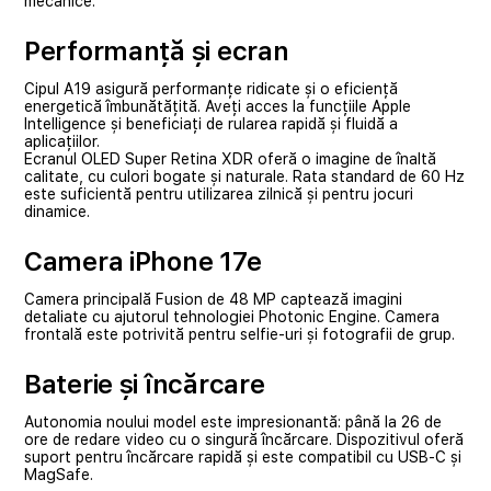
mecanice.
Performanță și ecran
Cipul A19 asigură performanțe ridicate și o eficiență
energetică îmbunătățită. Aveți acces la funcțiile Apple
Intelligence și beneficiați de rularea rapidă și fluidă a
aplicațiilor.
Ecranul OLED Super Retina XDR oferă o imagine de înaltă
calitate, cu culori bogate și naturale. Rata standard de 60 Hz
este suficientă pentru utilizarea zilnică și pentru jocuri
dinamice.
Camera iPhone 17e
Camera principală Fusion de 48 MP captează imagini
detaliate cu ajutorul tehnologiei Photonic Engine. Camera
frontală este potrivită pentru selfie-uri și fotografii de grup.
Baterie și încărcare
Autonomia noului model este impresionantă: până la 26 de
ore de redare video cu o singură încărcare. Dispozitivul oferă
suport pentru încărcare rapidă și este compatibil cu USB-C și
MagSafe.