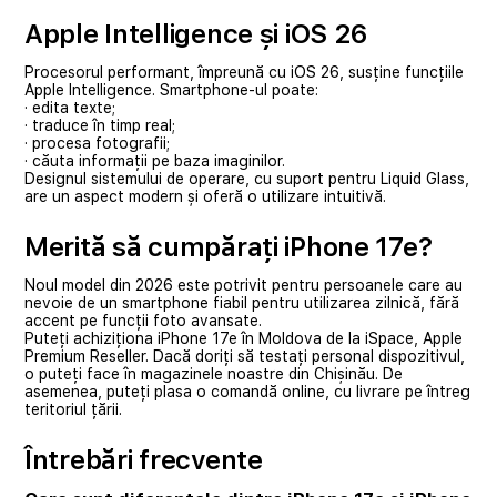
Apple Intelligence și iOS 26
Procesorul performant, împreună cu iOS 26, susține funcțiile
Apple Intelligence. Smartphone-ul poate:
· edita texte;
· traduce în timp real;
· procesa fotografii;
· căuta informații pe baza imaginilor.
Designul sistemului de operare, cu suport pentru Liquid Glass,
are un aspect modern și oferă o utilizare intuitivă.
Merită să cumpărați iPhone 17e?
Noul model din 2026 este potrivit pentru persoanele care au
nevoie de un smartphone fiabil pentru utilizarea zilnică, fără
accent pe funcții foto avansate.
Puteți achiziționa iPhone 17e în Moldova de la iSpace, Apple
Premium Reseller. Dacă doriți să testați personal dispozitivul,
o puteți face în magazinele noastre din Chișinău. De
asemenea, puteți plasa o comandă online, cu livrare pe întreg
teritoriul țării.
Întrebări frecvente