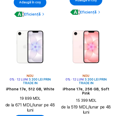
Adaugă în coș
Adaugă în coș
Eficiență
Eficiență
NOU
NOU
0% · 12 LUNI
3 200 LEI PRIN
0% · 12 LUNI
3 200 LEI PRIN
TRADE IN
TRADE IN
iPhone 17e, 512 GB, White
iPhone 17e, 256 GB, Soft
Pink
19 899 MDL
15 399 MDL
de la 671 MDL/lunar pe 48
de la 519 MDL/lunar pe 48
luni
luni