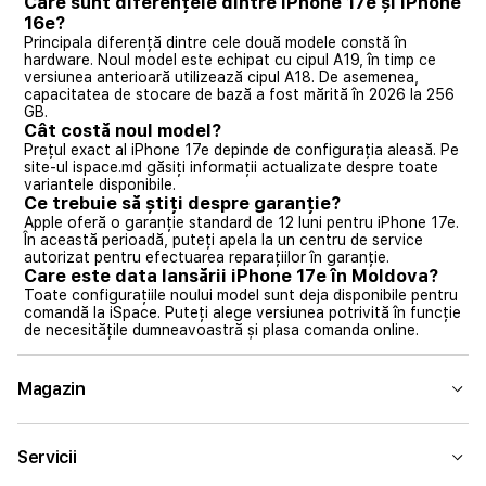
Care sunt diferențele dintre iPhone 17e și iPhone
16e?
Principala diferență dintre cele două modele constă în
hardware. Noul model este echipat cu cipul A19, în timp ce
versiunea anterioară utilizează cipul A18. De asemenea,
capacitatea de stocare de bază a fost mărită în 2026 la 256
GB.
Cât costă noul model?
Prețul exact al iPhone 17e depinde de configurația aleasă. Pe
site-ul ispace.md găsiți informații actualizate despre toate
variantele disponibile.
Ce trebuie să știți despre garanție?
Apple oferă o garanție standard de 12 luni pentru iPhone 17e.
În această perioadă, puteți apela la un centru de service
autorizat pentru efectuarea reparațiilor în garanție.
Care este data lansării iPhone 17e în Moldova?
Toate configurațiile noului model sunt deja disponibile pentru
comandă la iSpace. Puteți alege versiunea potrivită în funcție
de necesitățile dumneavoastră și plasa comanda online.
Magazin
Servicii