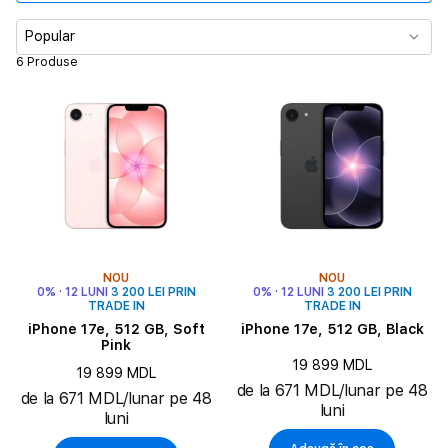
Memorie
Popular
6 Produse
Camera principală
Durata de redare video
Tip cartelă SIM
Culoare
NOU
NOU
0% · 12 LUNI
3 200 LEI PRIN
0% · 12 LUNI
3 200 LEI PRIN
TRADE IN
TRADE IN
iPhone 17e, 512 GB, Soft
iPhone 17e, 512 GB, Black
Pink
19 899 MDL
19 899 MDL
de la 671 MDL/lunar pe 48
de la 671 MDL/lunar pe 48
luni
luni