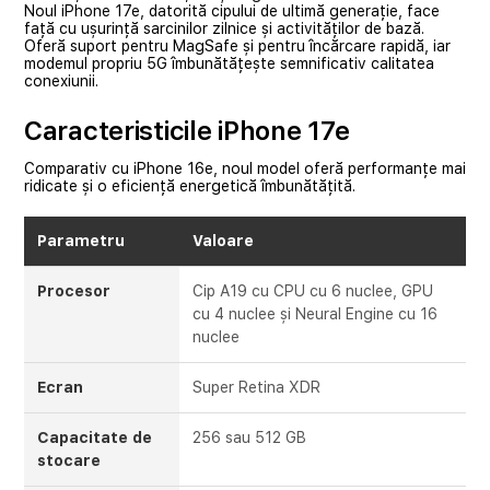
Noul iPhone 17e, datorită cipului de ultimă generație, face
față cu ușurință sarcinilor zilnice și activităților de bază.
Oferă suport pentru MagSafe și pentru încărcare rapidă, iar
modemul propriu 5G îmbunătățește semnificativ calitatea
conexiunii.
Caracteristicile iPhone 17e
Comparativ cu iPhone 16e, noul model oferă performanțe mai
ridicate și o eficiență energetică îmbunătățită.
Parametru
Valoare
Procesor
Cip A19 cu CPU cu 6 nuclee, GPU
cu 4 nuclee și Neural Engine cu 16
nuclee
Ecran
Super Retina XDR
Capacitate de
256 sau 512 GB
stocare