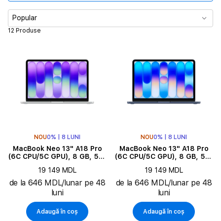
Numărul de nuclee CPU
Popular
12 Produse
Memorie RAM
Memorie
Diagonala ecranului
Subtip produs
NOU
0% | 8 LUNI
NOU
0% | 8 LUNI
Culoare
MacBook Neo 13" A18 Pro
MacBook Neo 13" A18 Pro
(6C CPU/5C GPU), 8 GB, 512
(6C CPU/5C GPU), 8 GB, 512
GB, Silver
GB, Indigo
Limba tastaturii
19 149 MDL
19 149 MDL
de la 646 MDL/lunar pe 48
de la 646 MDL/lunar pe 48
luni
luni
Adaugă în coș
Adaugă în coș