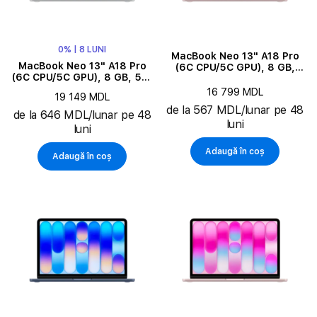
0% | 8 LUNI
MacBook Neo 13" A18 Pro
MacBook Neo 13" A18 Pro
(6C CPU/5C GPU), 8 GB,
(6C CPU/5C GPU), 8 GB, 512
256 GB, Blush
GB, Silver
16 799 MDL
19 149 MDL
de la 567 MDL/lunar pe 48
de la 646 MDL/lunar pe 48
luni
luni
Adaugă în coș
Adaugă în coș