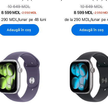
Aluminium
Aluminium
10 649 MDL
10 649 MDL
8 599 MDL
8 599 MDL
-2 050 MDL
-2 050 MD
a 290 MDL/lunar pe 48 luni
de la 290 MDL/lunar pe 4
Adaugă în coș
Adaugă în coș