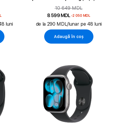
Aluminium
10 649 MDL
8 599 MDL
L
-2 050 MDL
8 luni
de la 290 MDL/lunar pe 48 luni
Adaugă în coș