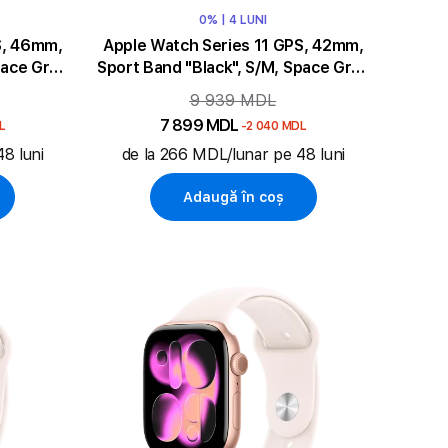
0% | 4 LUNI
S, 46mm,
Apple Watch Series 11 GPS, 42mm,
pace Grey
Sport Band "Black", S/M, Space Grey
Aluminium
9 939 MDL
7 899 MDL
L
-2 040 MDL
8 luni
de la 266 MDL/lunar pe 48 luni
Adaugă în coș