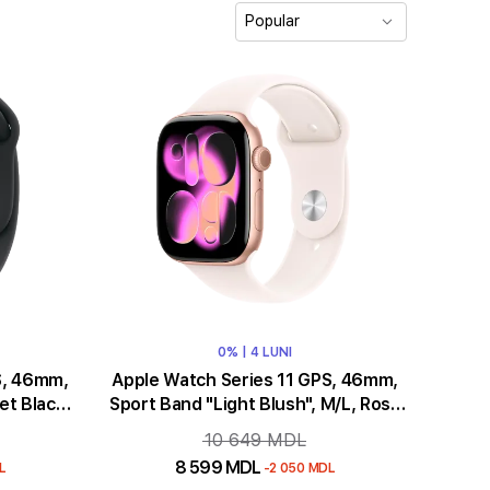
Popular
0% | 4 LUNI
S, 46mm,
Apple Watch Series 11 GPS, 46mm,
et Black
Sport Band "Light Blush", M/L, Rose
Gold Aluminium
10 649 MDL
8 599 MDL
L
-2 050 MDL