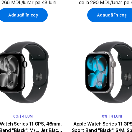
a 266 MDL/lunar pe 48 luni
de la 290 MDL/lunar pe 4
Adaugă în coș
Adaugă în coș
0% | 4 LUNI
0% | 4 LUNI
Watch Series 11 GPS, 46mm,
Apple Watch Series 11 GP
Band "Black", M/L, Jet Black
Sport Band "Black", S/M, S