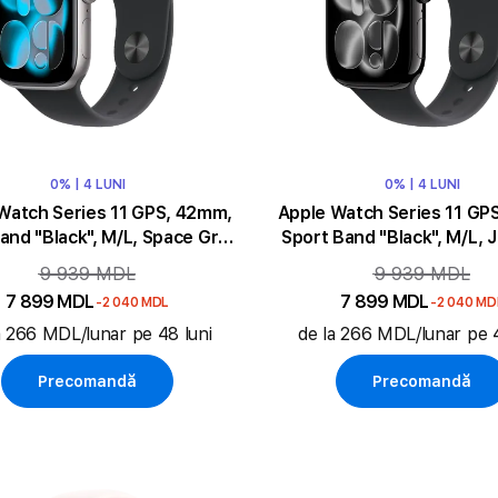
0% | 4 LUNI
0% | 4 LUNI
Watch Series 11 GPS, 42mm,
Apple Watch Series 11 GP
and "Black", M/L, Space Grey
Sport Band "Black", M/L, J
Aluminium
Aluminium
9 939 MDL
9 939 MDL
7 899 MDL
7 899 MDL
-2 040 MDL
-2 040 MD
a 266 MDL/lunar pe 48 luni
de la 266 MDL/lunar pe 4
Precomandă
Precomandă