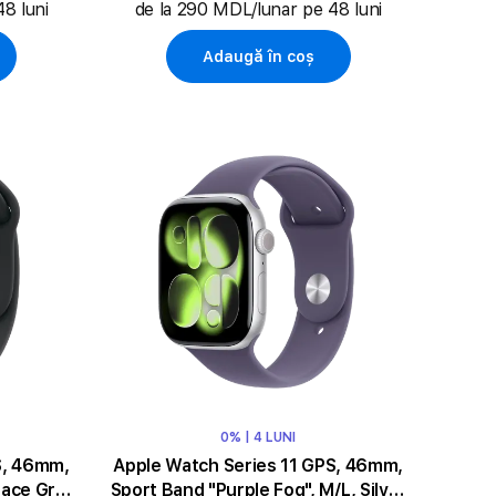
8 luni
de la 290 MDL/lunar pe 48 luni
Adaugă în coș
0% | 4 LUNI
S, 46mm,
Apple Watch Series 11 GPS, 46mm,
pace Grey
Sport Band "Purple Fog", M/L, Silver