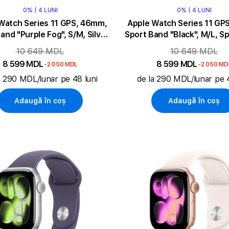
0% | 4 LUNI
0% | 4 LUNI
Watch Series 11 GPS, 46mm,
Apple Watch Series 11 GP
and "Purple Fog", S/M, Silver
Sport Band "Black", M/L, S
Aluminium
Aluminium
10 649 MDL
10 649 MDL
8 599 MDL
8 599 MDL
-2 050 MDL
-2 050 MD
a 290 MDL/lunar pe 48 luni
de la 290 MDL/lunar pe 4
Adaugă în coș
Adaugă în coș