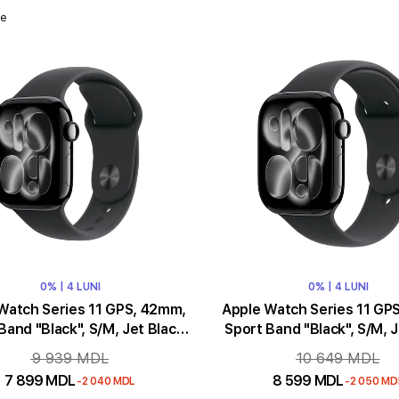
se
0% | 4 LUNI
0% | 4 LUNI
Watch Series 11 GPS, 42mm,
Apple Watch Series 11 GP
Band "Black", S/M, Jet Black
Sport Band "Black", S/M, J
Aluminium
Aluminium
9 939 MDL
10 649 MDL
7 899 MDL
8 599 MDL
-2 040 MDL
-2 050 MD