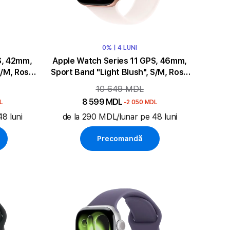
0% | 4 LUNI
S, 42mm,
Apple Watch Series 11 GPS, 46mm,
S/M, Rose
Sport Band "Light Blush", S/M, Rose
Gold Aluminium
10 649 MDL
8 599 MDL
L
-2 050 MDL
8 luni
de la 290 MDL/lunar pe 48 luni
Precomandă