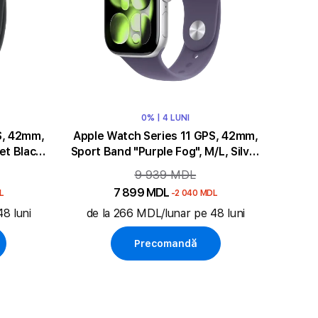
0% | 4 LUNI
S, 42mm,
Apple Watch Series 11 GPS, 42mm,
et Black
Sport Band "Purple Fog", M/L, Silver
Aluminium
9 939 MDL
7 899 MDL
L
-2 040 MDL
8 luni
de la 266 MDL/lunar pe 48 luni
Precomandă