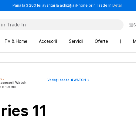
- Până 
Până la 3 200 lei avantaj la achiziția iPhone prin Trade In
Detalii
S
TV & Home
Accesorii
Servicii
Oferte
|
M
NOU
Vedeți toate WATCH
Accesorii Watch
e la 199 MDL
ries 11