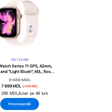
0% | 4 LUNI
Watch Series 11 GPS, 42mm,
and "Light Blush", M/L, Rose
Gold Aluminium
9 939 MDL
7 899 MDL
-2 040 MDL
a 266 MDL/lunar pe 48 luni
Precomandă