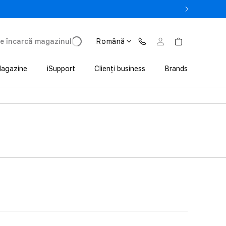
la 3 200 lei avantaj la achiziția iPhone prin Trade In
e încarcă magazinul
Română
agazine
iSupport
Clienți business
Brands