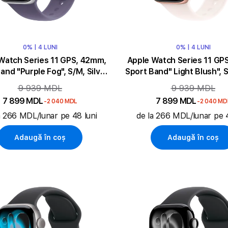
0% | 4 LUNI
0% | 4 LUNI
Watch Series 11 GPS, 42mm,
Apple Watch Series 11 GP
and "Purple Fog", S/M, Silver
Sport Band" Light Blush", 
Aluminium
Gold Aluminium
9 939 MDL
9 939 MDL
7 899 MDL
7 899 MDL
-2 040 MDL
-2 040 MD
a 266 MDL/lunar pe 48 luni
de la 266 MDL/lunar pe 4
Adaugă în coș
Adaugă în coș