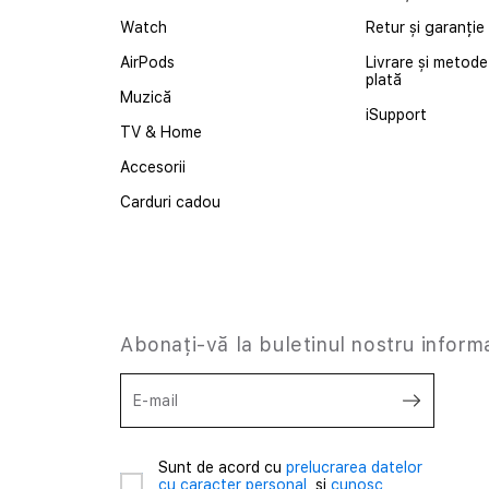
Watch
Retur și garanție
AirPods
Livrare și metode
plată
Muzică
iSupport
TV & Home
Accesorii
Carduri cadou
Abonați-vă la buletinul nostru inform
E-mail
Sunt de acord cu
prelucrarea datelor
cu caracter personal,
și
cunosc