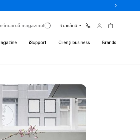
la 3 200 lei avantaj la achiziția iPhone prin Trade In
e încarcă magazinul
Română
agazine
iSupport
Clienți business
Brands