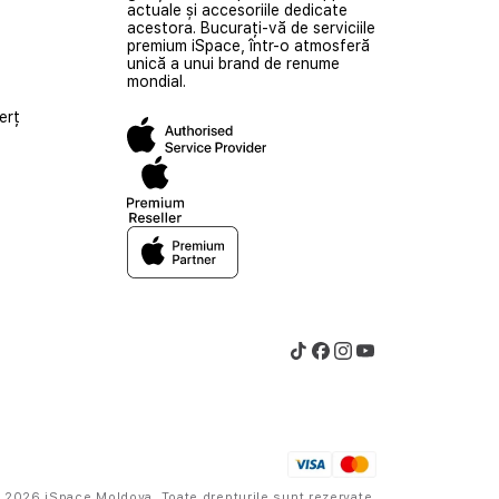
actuale și accesoriile dedicate
acestora. Bucurați-vă de serviciile
premium iSpace, într-o atmosferă
unică a unui brand de renume
mondial.
erț
 2026 iSpace Moldova. Toate drepturile sunt rezervate.