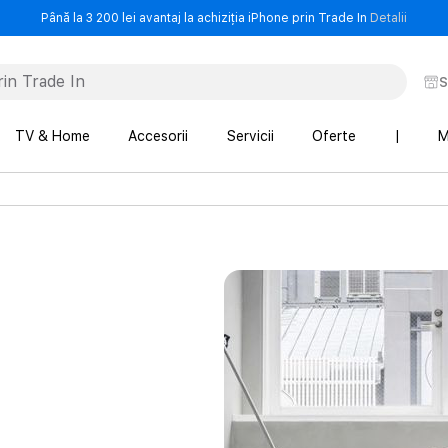
- Până 
Până la 3 200 lei avantaj la achiziția iPhone prin Trade In
Detalii
S
TV & Home
Accesorii
Servicii
Oferte
|
M