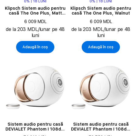
0% | 18 LUNI
0% | 18 LUNI
Klipsch Sistem audio pentru
Klipsch Sistem audio pentru
casă The One Plus, Matt
casă The One Plus, Walnut
Black
6 009 MDL
6 009 MDL
de la 203 MDL/lunar pe 48
de la 203 MDL/lunar pe 48
luni
luni
Adaugă în coș
Adaugă în coș
Sistem audio pentru casă
Sistem audio pentru casă
DEVIALET Phantom I 108db,
DEVIALET Phantom I 108db,
Gold Leaf
Gold