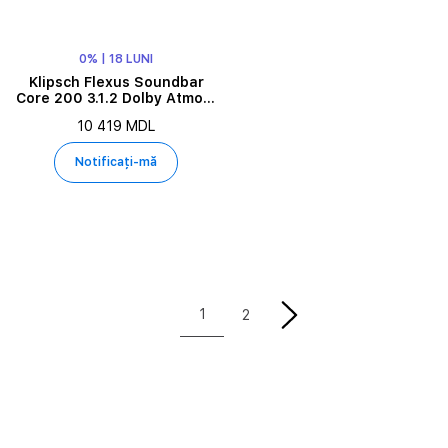
0% | 18 LUNI
Klipsch Flexus Soundbar
Core 200 3.1.2 Dolby Atmos,
Black
10 419 MDL
Notificați-mă
1
2