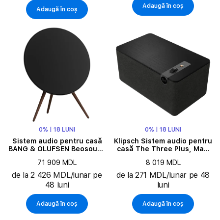
Adaugă în coș
Adaugă în coș
0% | 18 LUNI
0% | 18 LUNI
Sistem audio pentru casă
Klipsch Sistem audio pentru
BANG & OLUFSEN Beosound
casă The Three Plus, Matt
A9, Black Antracite
Black
71 909 MDL
8 019 MDL
de la 2 426 MDL/lunar pe
de la 271 MDL/lunar pe 48
48 luni
luni
Adaugă în coș
Adaugă în coș