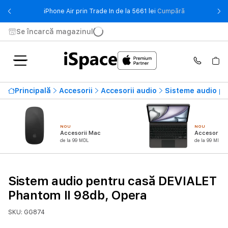
- iPhone Air pr
iPhone Air prin Trade In de la 5661 lei
Cumpără
Se încarcă magazinul
Principală
Accesorii
Accesorii audio
Sisteme audio pe
NOU
NOU
Accesorii Mac
Accesorii i
de la 99 MDL
de la 99 MDL
Sistem audio pentru casă DEVIALET
Phantom II 98db, Opera
SKU: GG874