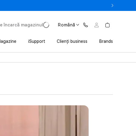
la 3 200 lei avantaj la achiziția iPhone prin Trade In
e încarcă magazinul
Română
agazine
iSupport
Clienți business
Brands