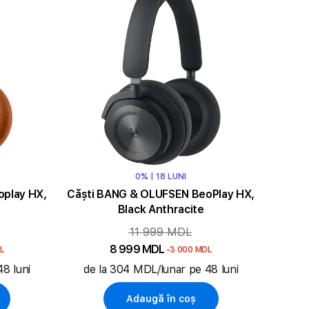
0% | 18 LUNI
play HX,
Căști BANG & OLUFSEN BeoPlay HX,
Black Anthracite
11 999 MDL
8 999 MDL
L
-3 000 MDL
8 luni
de la 304 MDL/lunar pe 48 luni
Adaugă în coș