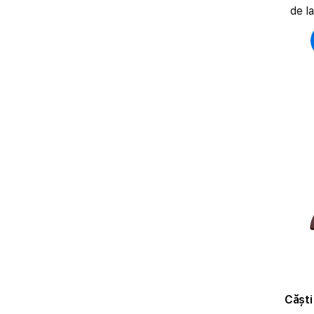
de l
Cășt