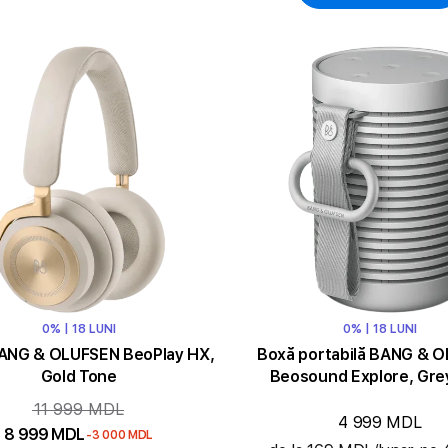
0% | 18 LUNI
0% | 18 LUNI
BANG & OLUFSEN BeoPlay HX,
Boxă portabilă BANG & 
Gold Tone
Beosound Explore, Gre
11 999 MDL
4 999 MDL
8 999 MDL
-3 000 MDL