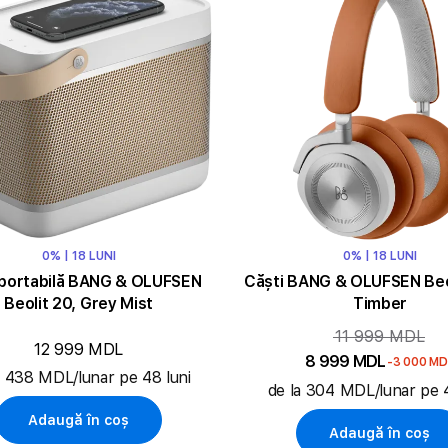
0% | 18 LUNI
0% | 18 LUNI
portabilă BANG & OLUFSEN
Căști BANG & OLUFSEN Beo
Beolit 20, Grey Mist
Timber
11 999 MDL
12 999 MDL
8 999 MDL
-3 000 MD
a 438 MDL/lunar pe 48 luni
de la 304 MDL/lunar pe 4
Adaugă în coș
Adaugă în coș