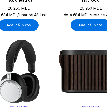
H95, Chestnut
H95, Gold
20 289 MDL
20 289 MDL
a 684 MDL/lunar pe 48 luni
de la 684 MDL/lunar pe 4
Adaugă în coș
Adaugă în coș