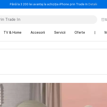
- Până 
Până la 3 200 lei avantaj la achiziția iPhone prin Trade In
Detalii
S
TV & Home
Accesorii
Servicii
Oferte
|
M