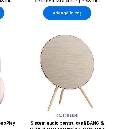
8 luni
de la 684 MDL/lunar pe 48 luni
Adaugă în coș
0% | 18 LUNI
BeoPlay
Sistem audio pentru casă BANG &