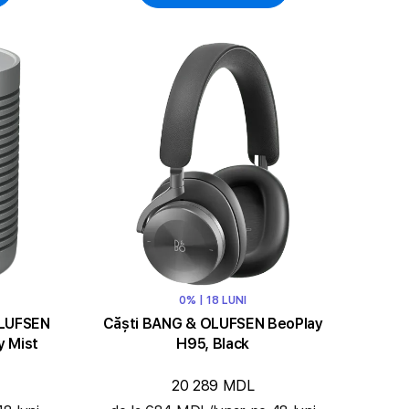
0% | 18 LUNI
OLUFSEN
Căști BANG & OLUFSEN BeoPlay
y Mist
H95, Black
20 289 MDL