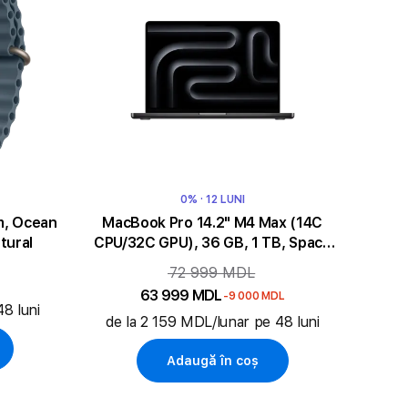
0% · 12 LUNI
m, Ocean
MacBook Pro 14.2" M4 Max (14C
tural
CPU/32C GPU), 36 GB, 1 TB, Space
Black
72 999 MDL
63 999 MDL
-9 000 MDL
8 luni
de la 2 159 MDL/lunar pe 48 luni
Adaugă în coș