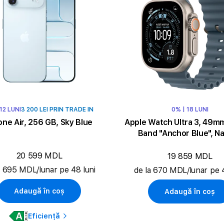
 12 LUNI
3 200 LEI PRIN TRADE IN
0% | 18 LUNI
one Air, 256 GB, Sky Blue
Apple Watch Ultra 3, 49m
Band "Anchor Blue", Na
20 599 MDL
19 859 MDL
a 695 MDL/lunar pe 48 luni
de la 670 MDL/lunar pe 4
Adaugă în coș
Adaugă în coș
Eficiență