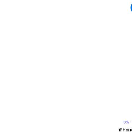
0% ·
iPhon