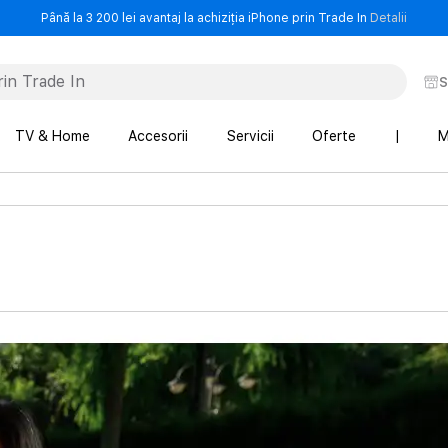
- Până 
Până la 3 200 lei avantaj la achiziția iPhone prin Trade In
Detalii
S
TV & Home
Accesorii
Servicii
Oferte
|
M