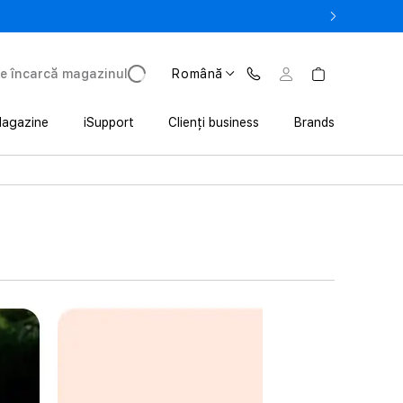
la 3 200 lei avantaj la achiziția iPhone prin Trade In
e încarcă magazinul
Română
agazine
iSupport
Clienți business
Brands