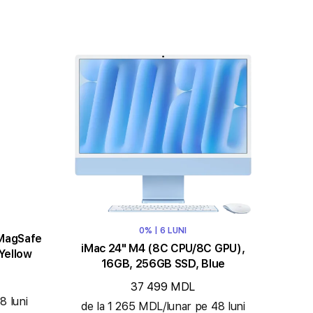
0% | 6 LUNI
 MagSafe
iMac 24" M4 (8C CPU/8C GPU),
Yellow
16GB, 256GB SSD, Blue
37 499 MDL
8 luni
de la 1 265 MDL/lunar pe 48 luni