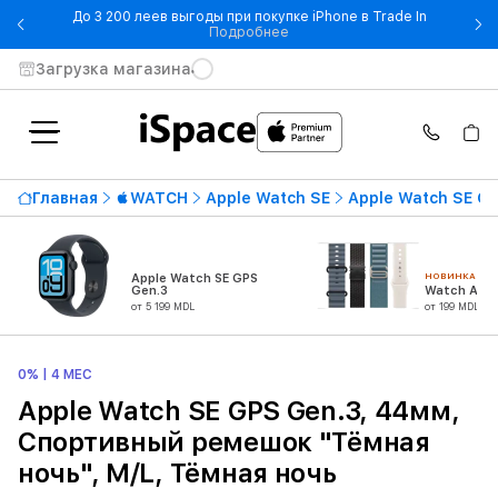
До 3 200 леев выгоды при покупке iPhone в Trade In
- До 3 200 леев выгоды при по
Подробнее
Загрузка магазина
Главная
WATCH
Apple Watch SE
Apple Watch SE Ge
НОВИНКА
Apple Watch SE GPS
Gen.3
Watch Акс
от 5 199 MDL
от 199 MDL
0% | 4 МЕС
Apple Watch SE GPS Gen.3, 44мм,
Спортивный ремешок "Тёмная
ночь", M/L, Тёмная ночь