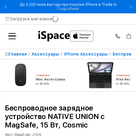
До 3 200 леев выгоды при покупке iPhone в Trade In
- До 3 200 леев выгоды при по
Подробнее
Загрузка магазина
Главная
Аксессуары
iPhone Аксессуары
Беспровод
НОВИНКА
НОВИНКА
Mac Аксессуары
iPad Аксес
от 99 MDL
от 99 MDL
Беспроводное зарядное
устройство NATIVE UNION с
MagSafe, 15 Вт, Cosmic
SKU: SNAP-WL-COS