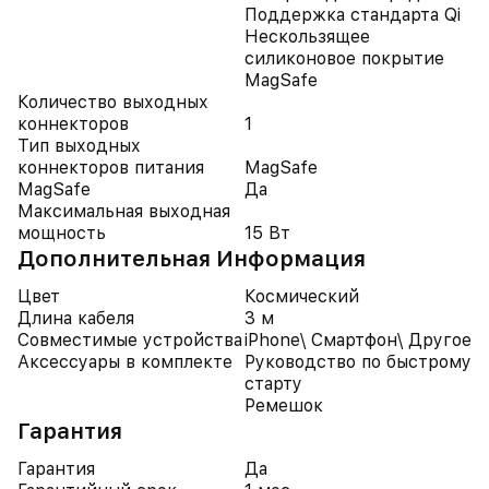
Поддержка стандарта Qi
Нескользящее
силиконовое покрытие
MagSafe
Количество выходных
коннекторов
1
Тип выходных
коннекторов питания
MagSafe
MagSafe
Да
Максимальная выходная
мощность
15 Вт
Дополнительная Информация
Цвет
Космический
Длина кабеля
3 м
Совместимые устройства
iPhone\ Смартфон\ Другое
Аксессуары в комплекте
Руководство по быстрому
старту
Ремешок
Гарантия
Гарантия
Да