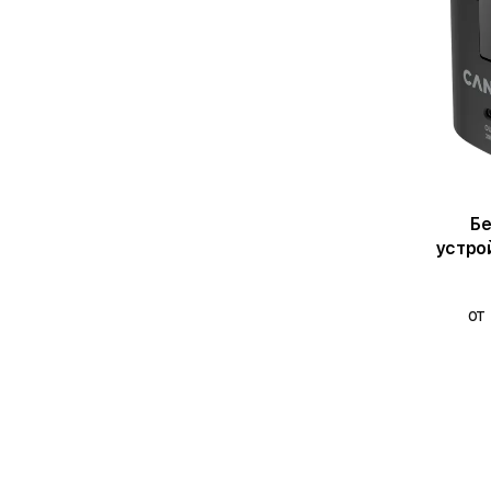
Бе
устро
от