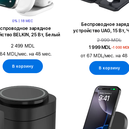
0% | 18 МЕС
Беспроводное заря
спроводное зарядное
устройство UAG, 15 Вт, 
ство BELKIN, 25 Вт, Белый
Серый
2 999 MDL
2 499 MDL
1 999 MDL
-1 000 MD
 84 MDL/мес. на 48 мес.
от 67 MDL/мес. на 48 
В корзину
В корзину