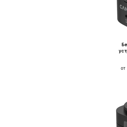
Бе
уст
от