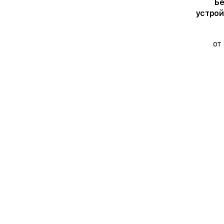
Бе
устрой
от