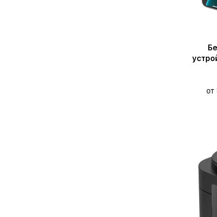
Бе
устрой
от