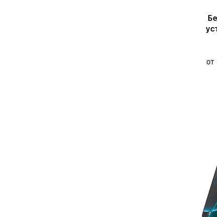
Бе
ус
от