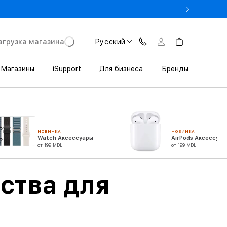
 3 200 леев выгоды при покупке iPhone в Trade In
агрузка магазина
Русский
Магазины
iSupport
Для бизнеса
Бренды
НОВИНКА
НОВИНКА
Watch Аксессуары
AirPods Аксессуар
от 199 MDL
от 199 MDL
ства для