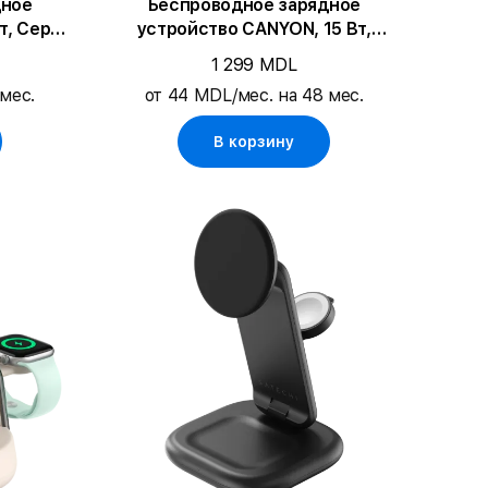
дное
Беспроводное зарядное
т, Серый
устройство CANYON, 15 Вт,
Металл
1 299 MDL
мес.
от 44 MDL/мес. на 48 мес.
В корзину