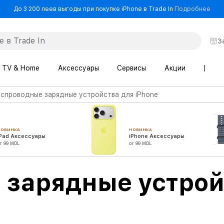
- До
До 3 200 леев выгоды при покупке iPhone в Trade In
Подробнее
З
TV & Home
Аксессуары
Сервисы
Акции
|
спроводные зарядные устройства для iPhone
НОВИНКА
НОВИНКА
iPad Аксессуары
iPhone Аксессуары
т 99 MDL
от 99 MDL
 зарядные устрой