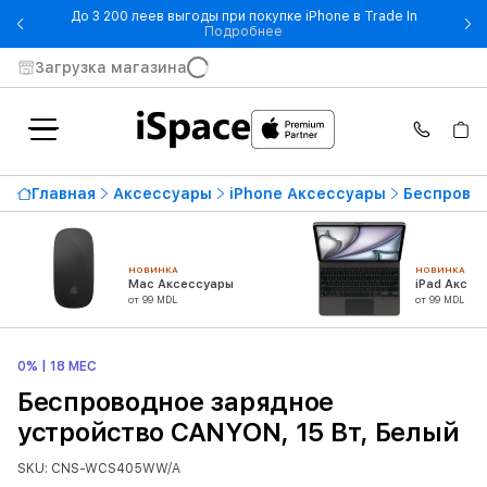
До 3 200 леев выгоды при покупке iPhone в Trade In
- До 3 200 леев выгоды при по
Подробнее
Загрузка магазина
Главная
Аксессуары
iPhone Аксессуары
Беспровод
НОВИНКА
НОВИНКА
Mac Аксессуары
iPad Аксес
от 99 MDL
от 99 MDL
0% | 18 МЕС
Беспроводное зарядное
устройство CANYON, 15 Вт, Белый
SKU: CNS-WCS405WW/A