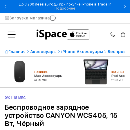
До 3 200 леев выгоды при покупке iPhone в Trade In
- До 3 200 леев выгоды при по
Подробнее
Загрузка магазина
Главная
Аксессуары
iPhone Аксессуары
Беспровод
НОВИНКА
НОВИНКА
Mac Аксессуары
iPad Аксес
от 99 MDL
от 99 MDL
0% | 18 МЕС
Беспроводное зарядное
устройство CANYON WCS405, 15
Вт, Чёрный