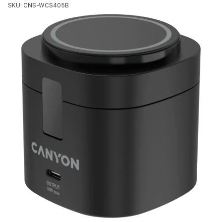
SKU: CNS-WCS405B