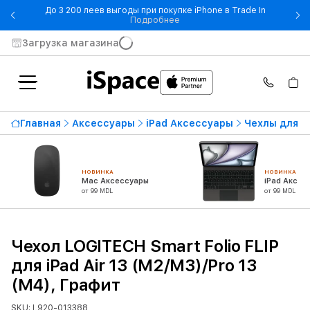
До 3 200 леев выгоды при покупке iPhone в Trade In
- До 3 200 леев выгоды при по
Подробнее
Загрузка магазина
Главная
Аксессуары
iPad Аксессуары
Чехлы для i
НОВИНКА
НОВИНКА
Mac Аксессуары
iPad Аксес
от 99 MDL
от 99 MDL
Чехол LOGITECH Smart Folio FLIP
для iPad Air 13 (M2/M3)/Pro 13
(M4), Графит
SKU: L920-013388