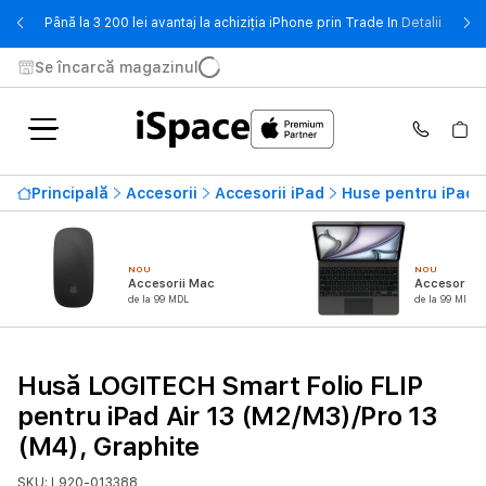
- Până 
Până la 3 200 lei avantaj la achiziția iPhone prin Trade In
Detalii
Se încarcă magazinul
Principală
Accesorii
Accesorii iPad
Huse pentru iPad
NOU
NOU
Accesorii Mac
Accesorii i
de la 99 MDL
de la 99 MDL
Husă LOGITECH Smart Folio FLIP
pentru iPad Air 13 (M2/M3)/Pro 13
(M4), Graphite
SKU: L920-013388