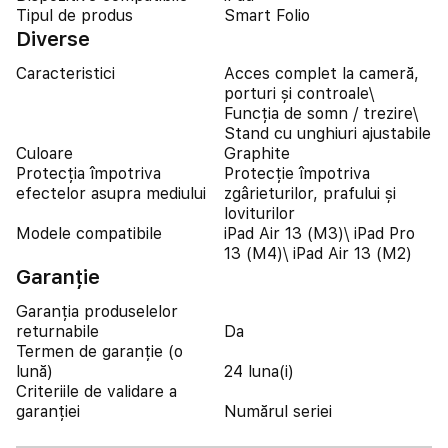
Tipul de produs
Smart Folio
Diverse
Caracteristici
Acces complet la cameră,
porturi și controale\
Funcția de somn / trezire\
Stand cu unghiuri ajustabile
Culoare
Graphite
Protecția împotriva
Protecție împotriva
efectelor asupra mediului
zgârieturilor, prafului și
loviturilor
Modele compatibile
iPad Air 13 (M3)\ iPad Pro
13 (M4)\ iPad Air 13 (M2)
Garanție
Garanția produselelor
returnabile
Da
Termen de garanție (o
lună)
24 luna(i)
Criteriile de validare a
garanției
Numărul seriei