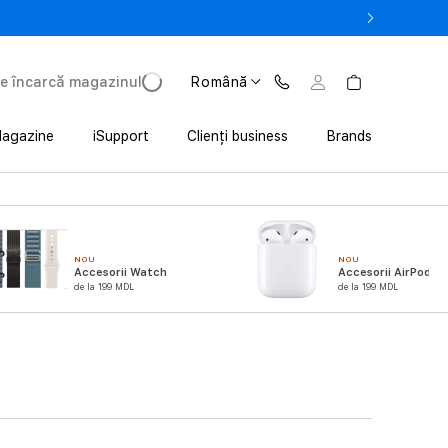
la 3 200 lei avantaj la achiziția iPhone prin Trade In
e încarcă magazinul
Română
agazine
iSupport
Clienți business
Brands
NOU
NOU
Accesorii Watch
Accesorii AirPods
de la 199 MDL
de la 199 MDL