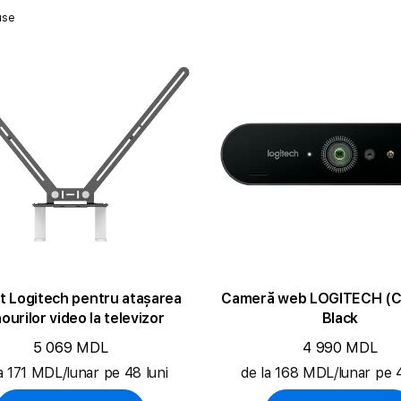
use
t Logitech pentru atașarea
Cameră web LOGITECH (CI
ourilor video la televizor
Black
5 069 MDL
4 990 MDL
a 171 MDL/lunar pe 48 luni
de la 168 MDL/lunar pe 4