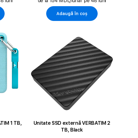
8 luni
de la 154 MDL/lunar pe 48 luni
Adaugă în coș
TIM 1 TB,
Unitate SSD externă VERBATIM 2
TB, Black