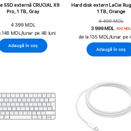
te SSD externă CRUCIAL X9
Hard disk extern LaCie Ru
Pro, 1 TB, Gray
1 TB, Orange
4 499 MDL
4 399 MDL
3 999 MDL
-500 MD
a 148 MDL/lunar pe 48 luni
de la 135 MDL/lunar pe 4
Adaugă în coș
Adaugă în coș