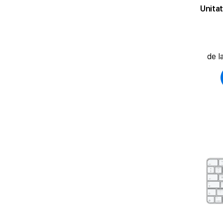
Unita
de l