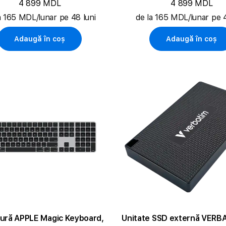
4 899 MDL
4 899 MDL
a 165 MDL/lunar pe 48 luni
de la 165 MDL/lunar pe 4
Adaugă în coș
Adaugă în coș
tură APPLE Magic Keyboard,
Unitate SSD externă VERBA