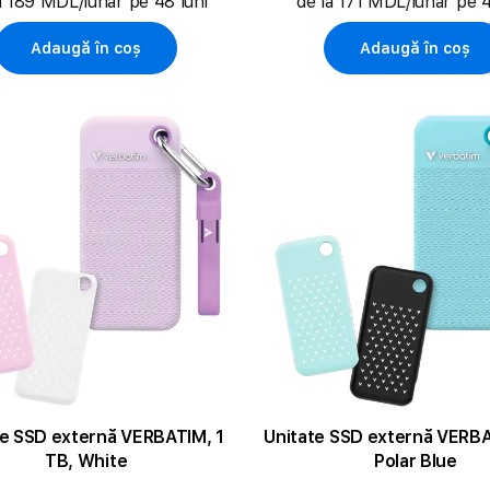
a 189 MDL/lunar pe 48 luni
de la 171 MDL/lunar pe 4
Adaugă în coș
Adaugă în coș
te SSD externă VERBATIM, 1
Unitate SSD externă VERBA
TB, White
Polar Blue