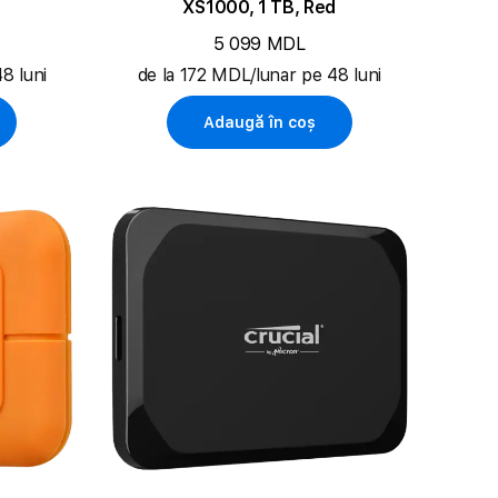
XS1000, 1 TB, Red
5 099 MDL
8 luni
de la 172 MDL/lunar pe 48 luni
Adaugă în coș