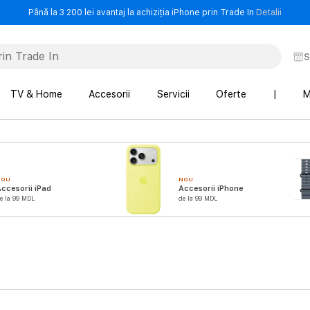
- Până 
Până la 3 200 lei avantaj la achiziția iPhone prin Trade In
Detalii
S
TV & Home
Accesorii
Servicii
Oferte
|
M
NOU
NOU
ccesorii iPad
Accesorii iPhone
e la 99 MDL
de la 99 MDL