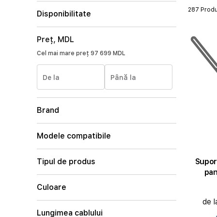
287 Prod
Disponibilitate
Preț, MDL
Cel mai mare preț
97 699 MDL
De la
Până la
Brand
Modele compatibile
Supor
Tipul de produs
pan
Culoare
de l
Lungimea cablului