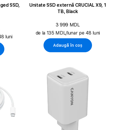
gged SSD,
Unitate SSD externă CRUCIAL X9, 1
TB, Black
3 999 MDL
L
de la 135 MDL/lunar pe 48 luni
8 luni
Adaugă în coș