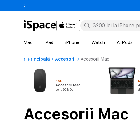
Mac
iPad
iPhone
Watch
AirPods
Principală
Accesorii
Accesorii Mac
NOU
Accesorii Mac
A
de la 99 MDL
d
Accesorii Mac