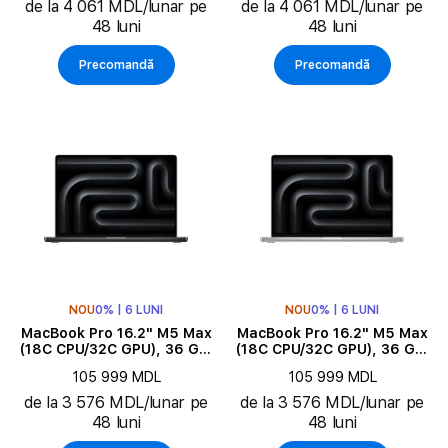
de la 4 061 MDL/lunar pe
de la 4 061 MDL/lunar pe
48 luni
48 luni
Precomandă
Precomandă
NOU
0% | 6 LUNI
NOU
0% | 6 LUNI
MacBook Pro 16.2" M5 Max
MacBook Pro 16.2" M5 Max
(18C CPU/32C GPU), 36 GB,
(18C CPU/32C GPU), 36 GB,
2 TB, Space Black
2 TB, Silver
105 999 MDL
105 999 MDL
de la 3 576 MDL/lunar pe
de la 3 576 MDL/lunar pe
48 luni
48 luni