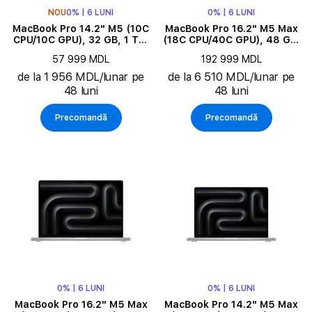
NOU
0% | 6 LUNI
0% | 6 LUNI
MacBook Pro 14.2" M5 (10C
MacBook Pro 16.2" M5 Max
CPU/10C GPU), 32 GB, 1 TB,
(18C CPU/40C GPU), 48 GB,
Space Black
8 TB, Silver
57 999 MDL
192 999 MDL
de la 1 956 MDL/lunar pe
de la 6 510 MDL/lunar pe
48 luni
48 luni
Precomandă
Precomandă
0% | 6 LUNI
0% | 6 LUNI
MacBook Pro 16.2" M5 Max
MacBook Pro 14.2" M5 Max