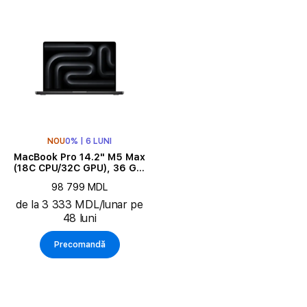
NOU
0% | 6 LUNI
MacBook Pro 14.2" M5 Max
(18C CPU/32C GPU), 36 GB,
2 TB, Space Black
98 799 MDL
de la 3 333 MDL/lunar pe
48 luni
Precomandă