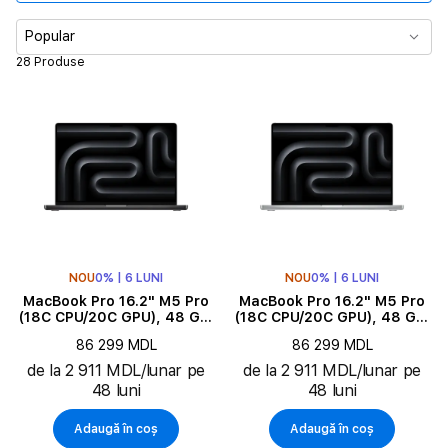
Memorie
Popular
28 Produse
Diagonala ecranului
Subtip produs
Culoare
Seria
NOU
0% | 6 LUNI
NOU
0% | 6 LUNI
Tipul de produs
MacBook Pro 16.2" M5 Pro
MacBook Pro 16.2" M5 Pro
(18C CPU/20C GPU), 48 GB,
(18C CPU/20C GPU), 48 GB,
1 TB, Space Black
1 TB, Silver
Limba tastaturii
86 299 MDL
86 299 MDL
de la 2 911 MDL/lunar pe
de la 2 911 MDL/lunar pe
48 luni
48 luni
Adaugă în coș
Adaugă în coș