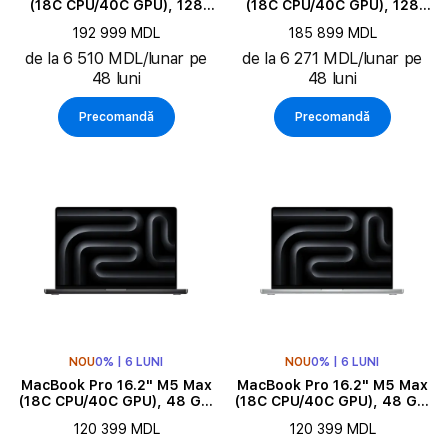
(18C CPU/40C GPU), 128
(18C CPU/40C GPU), 128
GB, 4 TB, Silver
GB, 4 TB, Silver
192 999 MDL
185 899 MDL
de la 6 510 MDL/lunar pe
de la 6 271 MDL/lunar pe
48 luni
48 luni
Precomandă
Precomandă
NOU
0% | 6 LUNI
NOU
0% | 6 LUNI
MacBook Pro 16.2" M5 Max
MacBook Pro 16.2" M5 Max
(18C CPU/40C GPU), 48 GB,
(18C CPU/40C GPU), 48 GB,
2 TB, Space Black
2 TB, Silver
120 399 MDL
120 399 MDL