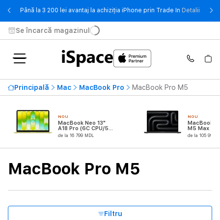
- Până 
Până la 3 200 lei avantaj la achiziția iPhone prin Trade In
Detalii
Se încarcă magazinul
Disponibilitate
Principală
Mac
MacBook Pro
MacBook Pro M5
Cel mai mare preț
192 999 MDL
NOU
NOU
De la
Până la
MacBook Neo 13"
MacBook Pr
A18 Pro (6C CPU/5C
M5 Max (18
GPU)
CPU/32C G
de la 16 799 MDL
de la 105 999 
Procesor
MacBook Pro M5
Numărul de nuclee CPU
Memorie RAM
Filtru