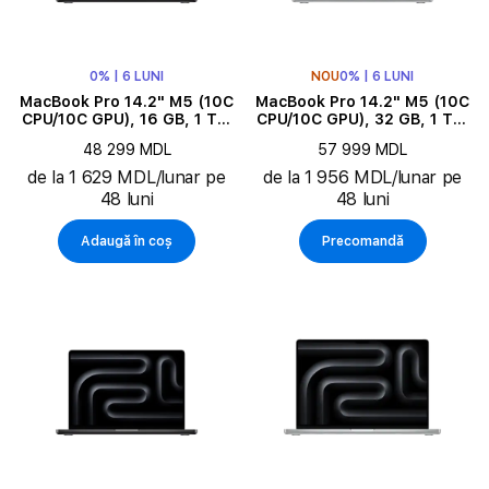
0% | 6 LUNI
NOU
0% | 6 LUNI
MacBook Pro 14.2" M5 (10C
MacBook Pro 14.2" M5 (10C
CPU/10C GPU), 16 GB, 1 TB,
CPU/10C GPU), 32 GB, 1 TB,
Space Black
Silver
48 299 MDL
57 999 MDL
de la 1 629 MDL/lunar pe
de la 1 956 MDL/lunar pe
48 luni
48 luni
Adaugă în coș
Precomandă