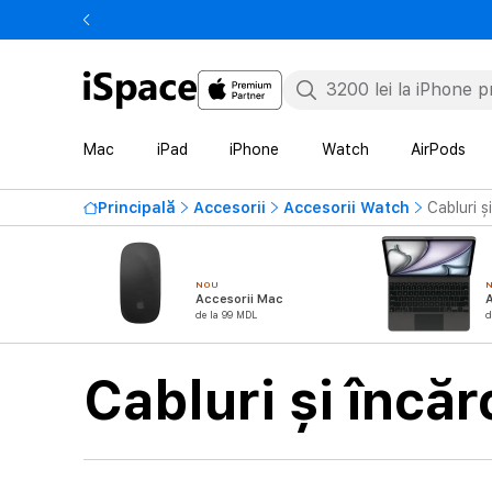
Mac
iPad
iPhone
Watch
AirPods
Principală
Accesorii
Accesorii Watch
Cabluri ș
NOU
Accesorii Mac
A
de la 99 MDL
d
Cabluri și încă