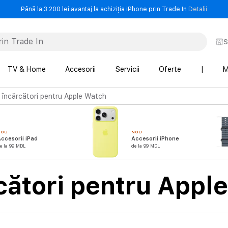
- Până 
Până la 3 200 lei avantaj la achiziția iPhone prin Trade In
Detalii
S
TV & Home
Accesorii
Servicii
Oferte
|
M
i încărcători pentru Apple Watch
NOU
NOU
ccesorii iPad
Accesorii iPhone
e la 99 MDL
de la 99 MDL
rcători pentru Appl