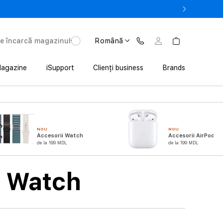
la 3 200 lei avantaj la achiziția iPhone prin Trade In
e încarcă magazinul
Română
agazine
iSupport
Clienți business
Brands
NOU
NOU
Accesorii Watch
Accesorii AirPods
de la 199 MDL
de la 199 MDL
e Watch