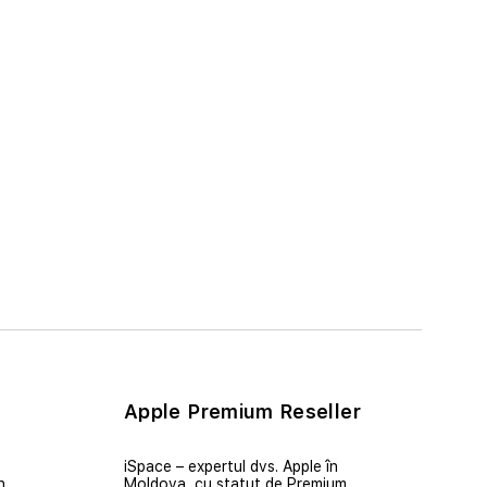
Apple Premium Reseller
iSpace – expertul dvs. Apple în
n
Moldova, cu statut de Premium