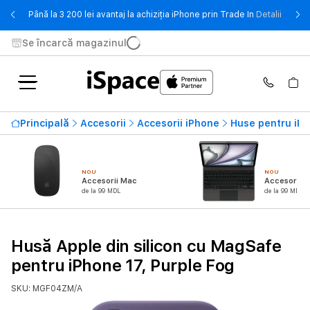
- Până 
Până la 3 200 lei avantaj la achiziția iPhone prin Trade In
Detalii
Se încarcă magazinul
Principală
Accesorii
Accesorii iPhone
Huse pentru iP
NOU
NOU
Accesorii Mac
Accesorii i
de la 99 MDL
de la 99 MDL
Husă Apple din silicon cu MagSafe
pentru iPhone 17, Purple Fog
SKU: MGF04ZM/A