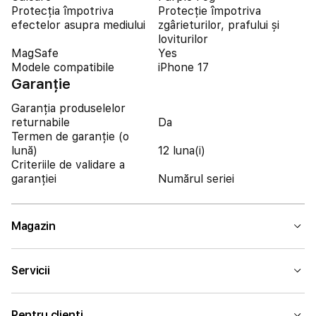
Protecția împotriva
Protecție împotriva
efectelor asupra mediului
zgârieturilor, prafului și
loviturilor
MagSafe
Yes
Modele compatibile
iPhone 17
Garanție
Garanția produselelor
returnabile
Da
Termen de garanție (o
lună)
12 luna(i)
Criteriile de validare a
garanției
Numărul seriei
Magazin
Servicii
Pentru clienți