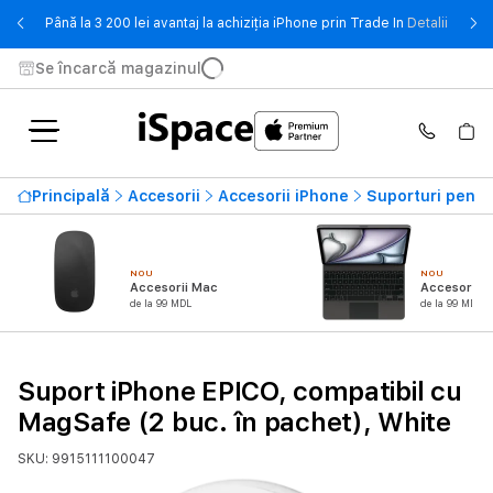
- Până 
Până la 3 200 lei avantaj la achiziția iPhone prin Trade In
Detalii
Se încarcă magazinul
Principală
Accesorii
Accesorii iPhone
Suporturi pentr
NOU
NOU
Accesorii Mac
Accesorii i
de la 99 MDL
de la 99 MDL
Suport iPhone EPICO, compatibil cu
MagSafe (2 buc. în pachet), White
SKU: 9915111100047