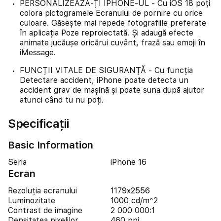
PERSONALIZEAZĂ-ȚI IPHONE-UL - Cu iOS 18 poți
colora pictogramele Ecranului de pornire cu orice
culoare. Găsește mai repede fotografiile preferate
în aplicația Poze reproiectată. Și adaugă efecte
animate jucăușe oricărui cuvânt, frază sau emoji în
iMessage.
FUNCȚII VITALE DE SIGURANȚĂ - Cu funcția
Detectare accident, iPhone poate detecta un
accident grav de mașină și poate suna după ajutor
atunci când tu nu poți.
Specificații
Basic Information
Seria
iPhone 16
Ecran
Rezoluția ecranului
1179x2556
Luminozitate
1000 cd/m^2
Contrast de imagine
2 000 000:1
Densitatea pixelilor
460 ppi