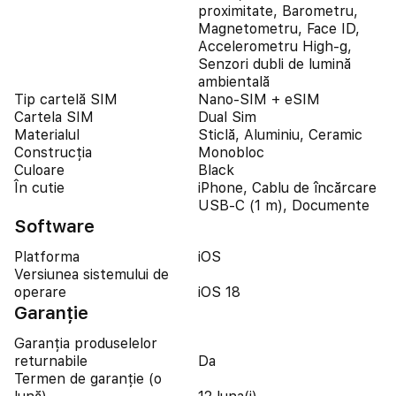
proximitate, Barometru,
Magnetometru, Face ID,
Accelerometru High-g,
Senzori dubli de lumină
ambientală
Tip cartelă SIM
Nano-SIM + eSIM
Cartela SIM
Dual Sim
Materialul
Sticlă, Aluminiu, Ceramic
Construcția
Monobloc
Culoare
Black
În cutie
iPhone, Cablu de încărcare
USB-C (1 m), Documente
Software
Platforma
iOS
Versiunea sistemului de
operare
iOS 18
Garanție
Garanția produselelor
returnabile
Da
Termen de garanție (o