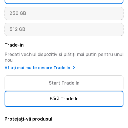
256 GB
512 GB
Trade-in
Predați vechiul dispozitiv și plătiți mai puțin pentru unul
nou
Aflați mai multe despre Trade In
Start Trade In
Fără Trade In
Protejați-vă produsul