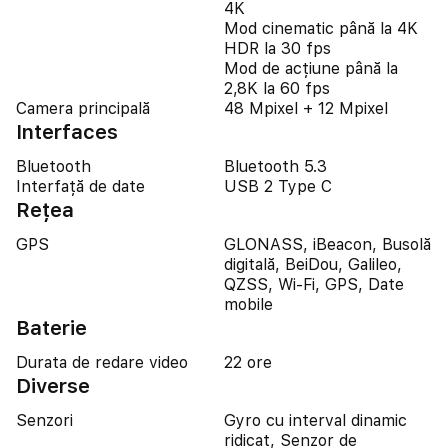
4K
Mod cinematic până la 4K
HDR la 30 fps
Mod de acțiune până la
2,8K la 60 fps
Camera principală
48 Mpixel + 12 Mpixel
Interfaces
Bluetooth
Bluetooth 5.3
Interfață de date
USB 2 Type C
Reţea
GPS
GLONASS, iBeacon, Busolă
digitală, BeiDou, Galileo,
QZSS, Wi-Fi, GPS, Date
mobile
Baterie
Durata de redare video
22 ore
Diverse
Senzori
Gyro cu interval dinamic
ridicat, Senzor de