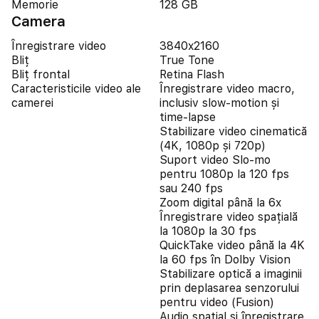
Memorie
128 GB
Camera
Înregistrare video
3840x2160
Bliț
True Tone
Bliț frontal
Retina Flash
Caracteristicile video ale
Înregistrare video macro,
camerei
inclusiv slow-motion și
time-lapse
Stabilizare video cinematică
(4K, 1080p și 720p)
Suport video Slo-mo
pentru 1080p la 120 fps
sau 240 fps
Zoom digital până la 6x
Înregistrare video spațială
la 1080p la 30 fps
QuickTake video până la 4K
la 60 fps în Dolby Vision
Stabilizare optică a imaginii
prin deplasarea senzorului
pentru video (Fusion)
Audio spațial și înregistrare