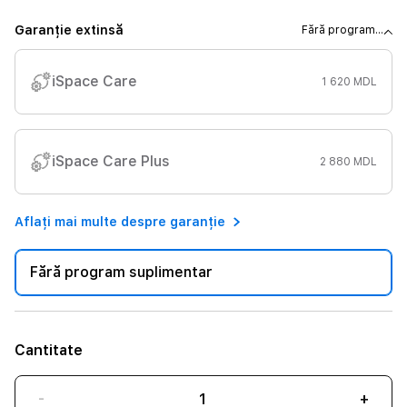
Garanție extinsă
Fără program...
iSpace Care
1 620 MDL
iSpace Care Plus
2 880 MDL
Aflați mai multe despre garanție
Fără program suplimentar
Cantitate
-
+