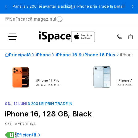
- Până 
Până la 3 200 lei avantaj la achiziția iPhone prin Trade In
Detalii
Se încarcă magazinul
Principală
iPhone
iPhone 16 & iPhone 16 Plus
iPhone 1
iPhone 17 Pro
iPhone Air
de la 28 299 MDL
de la 20 599 M
0% · 12 LUNI
3 200 LEI PRIN TRADE IN
iPhone 16, 128 GB, Black
SKU: MYE73HX/A
Eficiență