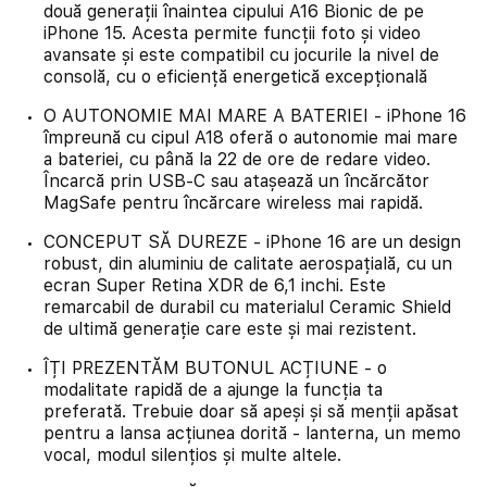
două generații înaintea cipului A16 Bionic de pe
iPhone 15. Acesta permite funcții foto și video
avansate și este compatibil cu jocurile la nivel de
consolă, cu o eficiență energetică excepțională
O AUTONOMIE MAI MARE A BATERIEI - iPhone 16
împreună cu cipul A18 oferă o autonomie mai mare
a bateriei, cu până la 22 de ore de redare video.
Încarcă prin USB-C sau atașează un încărcător
MagSafe pentru încărcare wireless mai rapidă.
CONCEPUT SĂ DUREZE - iPhone 16 are un design
robust, din aluminiu de calitate aerospațială, cu un
ecran Super Retina XDR de 6,1 inchi. Este
remarcabil de durabil cu materialul Ceramic Shield
de ultimă generație care este și mai rezistent.
ÎȚI PREZENTĂM BUTONUL ACȚIUNE - o
modalitate rapidă de a ajunge la funcția ta
preferată. Trebuie doar să apeși și să menții apăsat
pentru a lansa acțiunea dorită - lanterna, un memo
vocal, modul silențios și multe altele.