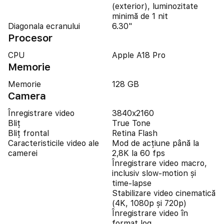
(exterior), luminozitate
minimă de 1 nit
Diagonala ecranului
6.30"
Procesor
CPU
Apple A18 Pro
Memorie
Memorie
128 GB
Camera
Înregistrare video
3840x2160
Bliț
True Tone
Bliț frontal
Retina Flash
Caracteristicile video ale
Mod de acțiune până la
camerei
2,8K la 60 fps
Înregistrare video macro,
inclusiv slow-motion și
time-lapse
Stabilizare video cinematică
(4K, 1080p și 720p)
Înregistrare video în
format log