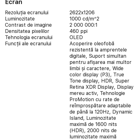
Ecran
Rezoluția ecranului
2622x1206
Luminozitate
1000 cd/m^2
Contrast de imagine
2 000 000:1
Densitatea pixelilor
460 ppi
Tehnologia ecranului
OLED
Funcții ale ecranului
Acoperire oleofobă
rezistentă la amprentele
digitale, Suport simultan
pentru afișarea mai multor
limbi și caractere, Wide
color display (P3), True
Tone display, HDR, Super
Retina XDR Display, Display
mereu activ, Tehnologie
ProMotion cu rate de
reîmprospătare adaptabile
de până la 120Hz, Dynamic
Island, Luminozitate
maximă de 1600 nits
(HDR), 2000 nits de
luminozitate maximă