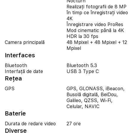
Nocturn
Realizați fotografii de 8 MP
în timp ce înregistrați video
4K
Înregistrare video ProRes
Mod cinematic până la 4K
HDR la 30 fps
Camera principală
48 Mpixel + 48 Mpixel + 12
Mpixel
Interfaces
Bluetooth
Bluetooth 5.3
Interfață de date
USB 3 Type C
Reţea
GPS
GPS, GLONASS, iBeacon,
Busolă digitală, BeiDou,
Galileo, QZSS, Wi-Fi,
Celular, NAVIC
Baterie
Durata de redare video
27 ore
Diverse