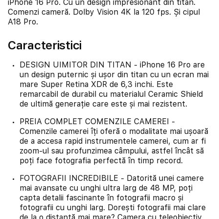
iPhone 16 Pro. Cu un design impresionant din titan.
Comenzi cameră. Dolby Vision 4K la 120 fps. Și cipul
A18 Pro.
Caracteristici
DESIGN UIMITOR DIN TITAN - iPhone 16 Pro are
un design puternic și ușor din titan cu un ecran mai
mare Super Retina XDR de 6,3 inchi. Este
remarcabil de durabil cu materialul Ceramic Shield
de ultimă generație care este și mai rezistent.
PREIA COMPLET COMENZILE CAMEREI -
Comenzile camerei îți oferă o modalitate mai ușoară
de a accesa rapid instrumentele camerei, cum ar fi
zoom-ul sau profunzimea câmpului, astfel încât să
poți face fotografia perfectă în timp record.
FOTOGRAFII INCREDIBILE - Datorită unei camere
mai avansate cu unghi ultra larg de 48 MP, poți
capta detalii fascinante în fotografii macro și
fotografii cu unghi larg. Dorești fotografii mai clare
de la o distanță mai mare? Camera cu teleobiectiv