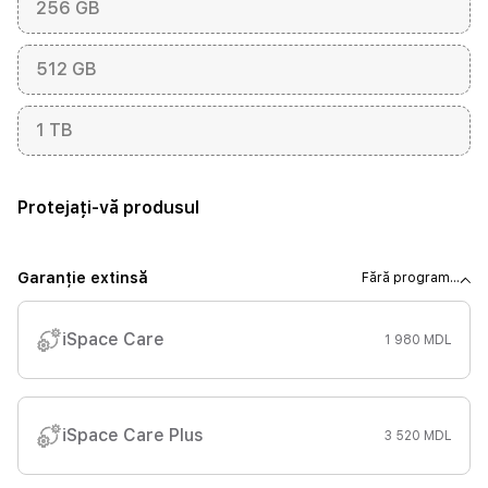
256 GB
512 GB
1 TB
Protejați-vă produsul
Garanție extinsă
Fără program...
iSpace Care
1 980 MDL
iSpace Care Plus
3 520 MDL