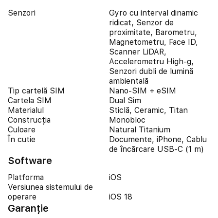
Senzori
Gyro cu interval dinamic
ridicat, Senzor de
proximitate, Barometru,
Magnetometru, Face ID,
Scanner LiDAR,
Accelerometru High-g,
Senzori dubli de lumină
ambientală
Tip cartelă SIM
Nano-SIM + eSIM
Cartela SIM
Dual Sim
Materialul
Sticlă, Ceramic, Titan
Construcția
Monobloc
Culoare
Natural Titanium
În cutie
Documente, iPhone, Cablu
de încărcare USB-C (1 m)
Software
Platforma
iOS
Versiunea sistemului de
operare
iOS 18
Garanție