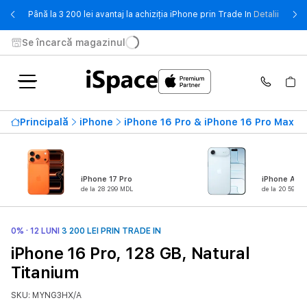
- Până 
Până la 3 200 lei avantaj la achiziția iPhone prin Trade In
Detalii
Se încarcă magazinul
Principală
iPhone
iPhone 16 Pro & iPhone 16 Pro Max
iPhone 17 Pro
iPhone Air
de la 28 299 MDL
de la 20 599 M
0% · 12 LUNI
3 200 LEI PRIN TRADE IN
iPhone 16 Pro, 128 GB, Natural
Titanium
SKU: MYNG3HX/A