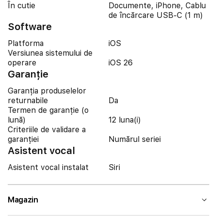
În cutie
Documente, iPhone, Cablu
de încărcare USB-C (1 m)
Software
Platforma
iOS
Versiunea sistemului de
operare
iOS 26
Garanție
Garanția produselelor
returnabile
Da
Termen de garanție (o
lună)
12 luna(i)
Criteriile de validare a
garanției
Numărul seriei
Asistent vocal
Asistent vocal instalat
Siri
Magazin