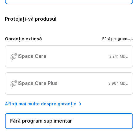
Protejați-vă produsul
Garanție extinsă
Fără program...
iSpace Care
2 241 MDL
iSpace Care Plus
3 984 MDL
Aflați mai multe despre garanție
Fără program suplimentar