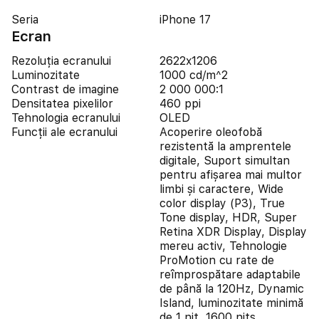
Seria
iPhone 17
Ecran
Rezoluția ecranului
2622x1206
Luminozitate
1000 cd/m^2
Contrast de imagine
2 000 000:1
Densitatea pixelilor
460 ppi
Tehnologia ecranului
OLED
Funcții ale ecranului
Acoperire oleofobă
rezistentă la amprentele
digitale, Suport simultan
pentru afișarea mai multor
limbi și caractere, Wide
color display (P3), True
Tone display, HDR, Super
Retina XDR Display, Display
mereu activ, Tehnologie
ProMotion cu rate de
reîmprospătare adaptabile
de până la 120Hz, Dynamic
Island, luminozitate minimă
de 1 nit, 1600 nits