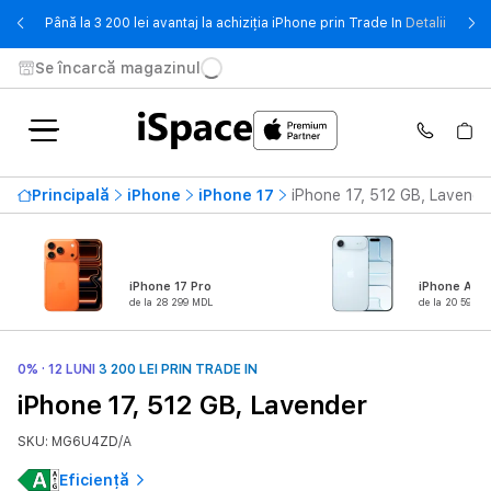
- Până 
Până la 3 200 lei avantaj la achiziția iPhone prin Trade In
Detalii
Se încarcă magazinul
Principală
iPhone
iPhone 17
iPhone 17, 512 GB, Lavende
iPhone 17 Pro
iPhone Air
de la 28 299 MDL
de la 20 599 M
0% · 12 LUNI
3 200 LEI PRIN TRADE IN
iPhone 17, 512 GB, Lavender
SKU: MG6U4ZD/A
Eficiență