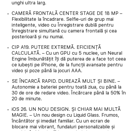
unghi ultra larg.
CAMERĂ FRONTALĂ CENTER STAGE DE 18 MP –
Flexibilitate la încadrare. Selfie-uri de grup mai
inteligente, video cu Înregistrare dublă pentru
înregistrare simultană cu camera frontală și cea
posterioară și nu numai.
CIP A19. PUTERE EXTREMĂ. EFICIENȚĂ
CALCULATĂ. – Cu un GPU cu 5 nuclee, un Neural
Engine îmbunătățit îți dă puterea de a face tot ceea
ce iubești pe iPhone, de la funcții avansate pentru
video și poze până la jocuri AAA.
SE ÎNCARCĂ RAPID. DUREAZĂ MULT ȘI BINE. –
Autonomie a bateriei pentru toată ziua, cu până la
30 de ore de redare video. Încărcare până la 50% în
20 de minute.
iOS 26. UN NOU DESIGN. ȘI CHIAR MAI MULTĂ
MAGIE. – Un nou design cu Liquid Glass. Frumos,
încântător și imediat familiar. Cu un ecran de
blocare mai vibrant, fundaluri personalizabile și