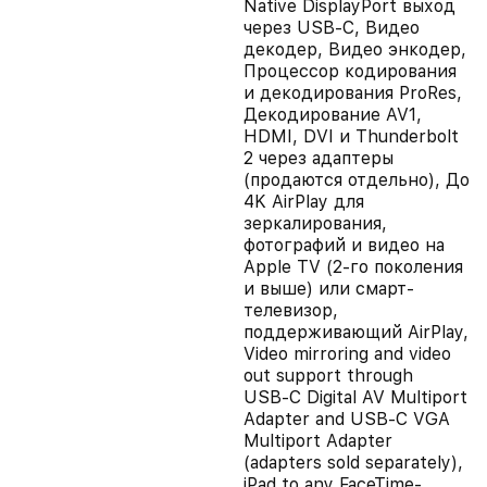
Native DisplayPort выход
через USB-C, Видео
декодер, Видео энкодер,
Процессор кодирования
и декодирования ProRes,
Декодирование AV1,
HDMI, DVI и Thunderbolt
2 через адаптеры
(продаются отдельно), До
4K AirPlay для
зеркалирования,
фотографий и видео на
Apple TV (2-го поколения
и выше) или смарт-
телевизор,
поддерживающий AirPlay,
Video mirroring and video
out support through
USB‑C Digital AV Multiport
Adapter and USB‑C VGA
Multiport Adapter
(adapters sold separately),
iPad to any FaceTime-