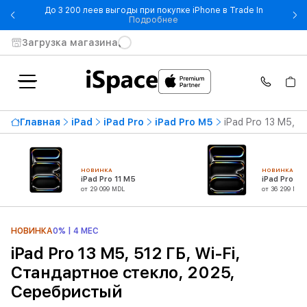
До 3 200 леев выгоды при покупке iPhone в Trade In
- До 3 200 леев выгоды при по
Подробнее
Загрузка магазина
Главная
iPad
iPad Pro
iPad Pro M5
iPad Pro 13 M5, 
НОВИНКА
НОВИНКА
iPad Pro 11 M5
iPad Pro 13
от 29 099 MDL
от 36 299 MDL
НОВИНКА
0% | 4 МЕС
iPad Pro 13 M5, 512 ГБ, Wi-Fi,
Стандартное стекло, 2025,
Серебристый