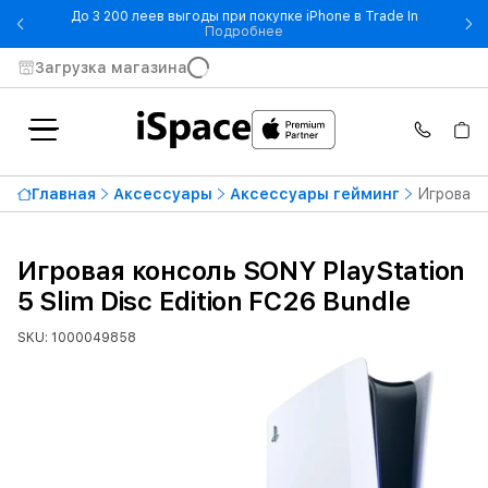
До 3 200 леев выгоды при покупке iPhone в Trade In
- До 3 200 леев выгоды при по
Подробнее
Загрузка магазина
Главная
Аксессуары
Аксессуары гейминг
Игровая к
Игровая консоль SONY PlayStation
5 Slim Disc Edition FC26 Bundle
SKU: 1000049858