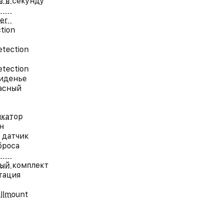
в в секунду
ter
tion
tection
etection
иденье
асный
икатор
н
 датчик
броса
ый комплект
тация
allmount