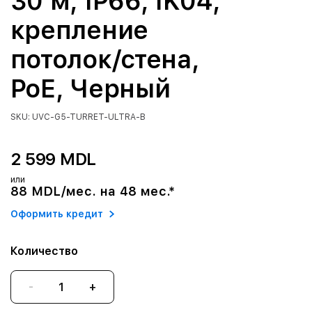
30 м, IP66, IK04,
крепление
потолок/стена,
PoE, Черный
SKU: UVC-G5-TURRET-ULTRA-B
2 599 MDL
или
88 MDL/мес. на 48 мес.*
Оформить кредит
Количество
-
+