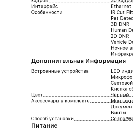
кадров
30 кадро
Интерфейс
Ethernet
Особенности
IR Cut Fil
Pet Detec
3D DNR
Human De
2D DNR
Vehicle D
Ночное в
Инфракр
Дополнительная Информация
Встроенные устройства
LED инд
Микрофо
Световой
Кнопка с
Цвет
Чёрный
Аксессуары в комплекте
Монтажн
Докумен
Винты
Способ установки
Ceiling/W
Питание