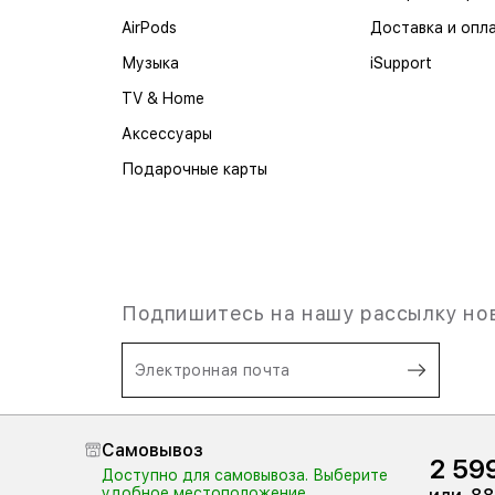
AirPods
Доставка и опл
Музыка
iSupport
TV & Home
Аксессуары
Подарочные карты
Подпишитесь на нашу рассылку но
Электронная почта
Я согласен на
обработку
Самовывоз
персональных данных,
и
2 59
ознакомлен с Условиями
Доступно для самовывоза. Выберите
пользования.
удобное местоположение.