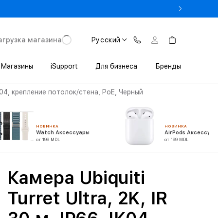
 Trade In всего от 5661 лей
агрузка магазина
Русский
Магазины
iSupport
Для бизнеса
Бренды
, IK04, крепление потолок/стена, PoE, Черный
НОВИНКА
НОВИНКА
Watch Аксессуары
AirPods Аксессуар
от 199 MDL
от 199 MDL
Камера Ubiquiti
Turret Ultra, 2K, IR