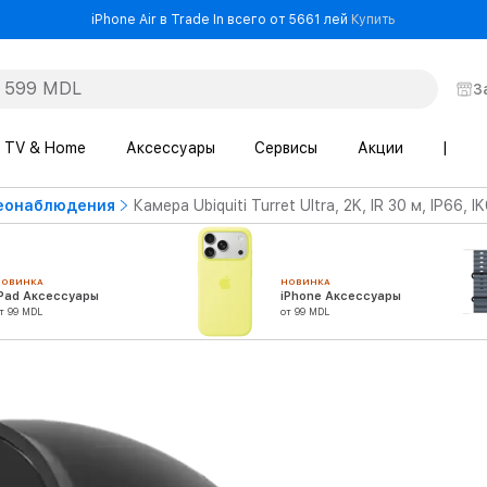
- iPhone Air в
iPhone Air в Trade In всего от 5661 лей
Купить
З
TV & Home
Аксессуары
Сервисы
Акции
|
еонаблюдения
Камера Ubiquiti Turret Ultra, 2K, IR 30 м, IP66
НОВИНКА
НОВИНКА
iPad Аксессуары
iPhone Аксессуары
т 99 MDL
от 99 MDL