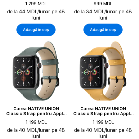
Pro 16", Black
(A16), Black
1 299 MDL
999 MDL
de la 44 MDL/lunar pe 48
de la 34 MDL/lunar pe 48
luni
luni
Adaugă în coș
Adaugă în coș
Curea NATIVE UNION
Curea NATIVE UNION
Classic Strap pentru Apple
Classic Strap pentru Apple
Watch 42/44/45 mm, Slate
Watch 42/44/45 mm, Kraft
1 199 MDL
1 199 MDL
de la 40 MDL/lunar pe 48
de la 40 MDL/lunar pe 48
luni
luni