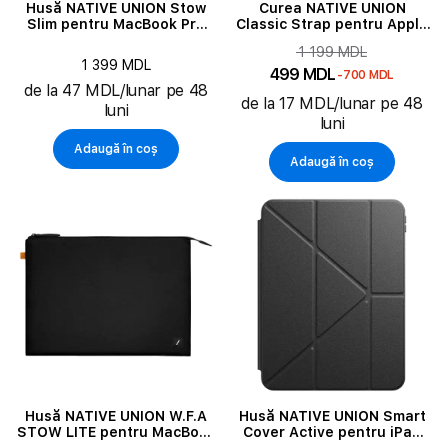
Husă NATIVE UNION Stow
Curea NATIVE UNION
Slim pentru MacBook Pro
Classic Strap pentru Apple
14"/Air 13"/Pro 13", Slate
Watch 38/40/41 mm, Kraft
1 199 MDL
1 399 MDL
499 MDL
-700 MDL
de la 47 MDL/lunar pe 48
de la 17 MDL/lunar pe 48
luni
luni
Adaugă în coș
Adaugă în coș
Husă NATIVE UNION W.F.A
Husă NATIVE UNION Smart
STOW LITE pentru MacBook
Cover Active pentru iPad