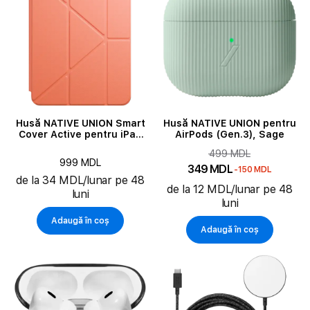
Husă NATIVE UNION Smart
Husă NATIVE UNION pentru
Cover Active pentru iPad
AirPods (Gen.3), Sage
(Gen.10/A16), Apricot Crush
499 MDL
999 MDL
349 MDL
-150 MDL
de la 34 MDL/lunar pe 48
de la 12 MDL/lunar pe 48
luni
luni
Adaugă în coș
Adaugă în coș