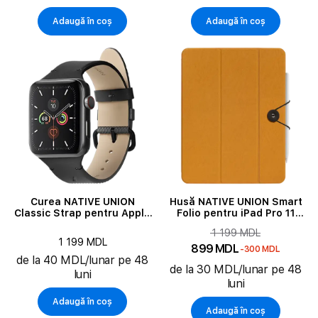
Adaugă în coș
Adaugă în coș
Curea NATIVE UNION
Husă NATIVE UNION Smart
Classic Strap pentru Apple
Folio pentru iPad Pro 11
Watch 42/44/45 mm, Black
(Gen.1/2/3), Kraft
1 199 MDL
1 199 MDL
899 MDL
-300 MDL
de la 40 MDL/lunar pe 48
de la 30 MDL/lunar pe 48
luni
luni
Adaugă în coș
Adaugă în coș