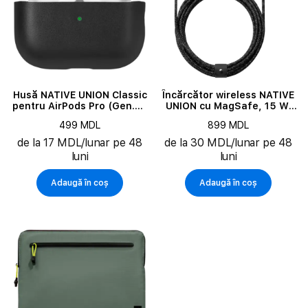
Husă NATIVE UNION Classic
Încărcător wireless NATIVE
pentru AirPods Pro (Gen.2),
UNION cu MagSafe, 15 W,
Black
Cosmic
499 MDL
899 MDL
de la 17 MDL/lunar pe 48
de la 30 MDL/lunar pe 48
luni
luni
Adaugă în coș
Adaugă în coș