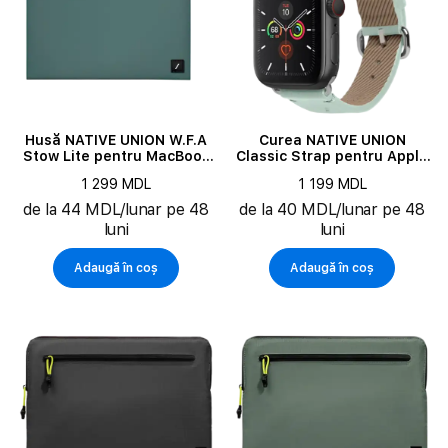
Husă NATIVE UNION W.F.A
Curea NATIVE UNION
Stow Lite pentru MacBook
Classic Strap pentru Apple
Pro 16", Green
Watch 38/40/41 mm, Slate
1 299 MDL
1 199 MDL
de la 44 MDL/lunar pe 48
de la 40 MDL/lunar pe 48
luni
luni
Adaugă în coș
Adaugă în coș