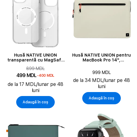
Modele compatibile
Material
Tipul curelușei
Puterea maximă de ieșire
Husă NATIVE UNION
Husă NATIVE UNION pentru
transparentă cu MagSafe
MacBook Pro 14",
pentru iPhone 15 Pro Max
Sandstone
899 MDL
999 MDL
499 MDL
-400 MDL
de la 34 MDL/lunar pe 48
de la 17 MDL/lunar pe 48
luni
luni
Adaugă în coș
Adaugă în coș