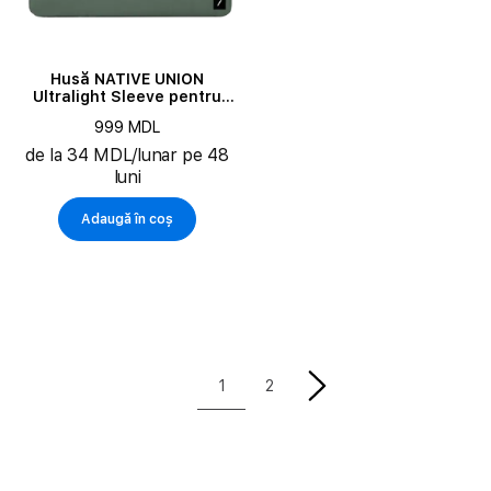
Husă NATIVE UNION
Ultralight Sleeve pentru
MacBook Pro 14", Green
999 MDL
de la 34 MDL/lunar pe 48
luni
Adaugă în coș
1
2