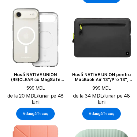
Husă NATIVE UNION
Husă NATIVE UNION pentru
(RE)CLEAR cu MagSafe
MacBook Air 13"/Pro 13",
transparentă pentru iPhone
Black
599 MDL
999 MDL
Air
de la 20 MDL/lunar pe 48
de la 34 MDL/lunar pe 48
luni
luni
Adaugă în coș
Adaugă în coș