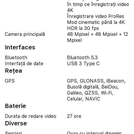
în timp ce înregistrați video
4K
Înregistrare video ProRes
Mod cinematic până la 4K
HDR la 30 fps
Camera principală
48 Mpixel + 48 Mpixel + 12
Mpixel
Interfaces
Bluetooth
Bluetooth 5.3
Interfață de date
USB 3 Type C
Reţea
GPS
GPS, GLONASS, iBeacon,
Busolă digitală, BeiDou,
Galileo, QZSS, Wi-Fi,
Celular, NAVIC
Baterie
Durata de redare video
27 ore
Diverse
Senzori
Gyro cu interval dinamic