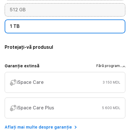
512 GB
1 TB
Protejați-vă produsul
Garanție extinsă
Fără program...
iSpace Care
3 150 MDL
iSpace Care Plus
5 600 MDL
Aflați mai multe despre garanție