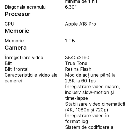
minimă de 1 nit
Diagonala ecranului
6.30"
Procesor
CPU
Apple A18 Pro
Memorie
Memorie
1 TB
Camera
Înregistrare video
3840x2160
Bliț
True Tone
Bliț frontal
Retina Flash
Caracteristicile video ale
Mod de acțiune până la
camerei
2,8K la 60 fps
Înregistrare video macro,
inclusiv slow-motion și
time-lapse
Stabilizare video cinematică
(4K, 1080p și 720p)
Înregistrare video în
format log
Sistem de codificare a