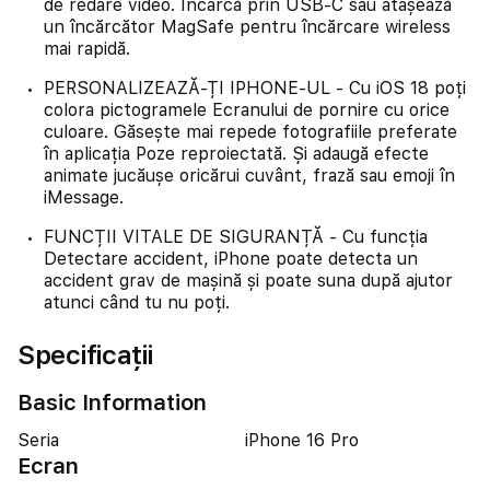
de redare video. Încarcă prin USB-C sau atașează
un încărcător MagSafe pentru încărcare wireless
mai rapidă.
PERSONALIZEAZĂ-ȚI IPHONE-UL - Cu iOS 18 poți
colora pictogramele Ecranului de pornire cu orice
culoare. Găsește mai repede fotografiile preferate
în aplicația Poze reproiectată. Și adaugă efecte
animate jucăușe oricărui cuvânt, frază sau emoji în
iMessage.
FUNCȚII VITALE DE SIGURANȚĂ - Cu funcția
Detectare accident, iPhone poate detecta un
accident grav de mașină și poate suna după ajutor
atunci când tu nu poți.
Specificații
Basic Information
Seria
iPhone 16 Pro
Ecran