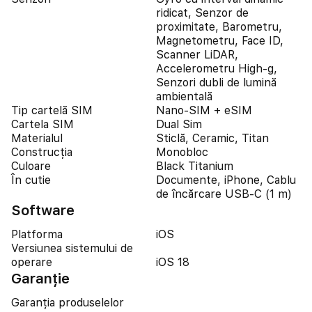
ridicat, Senzor de
proximitate, Barometru,
Magnetometru, Face ID,
Scanner LiDAR,
Accelerometru High-g,
Senzori dubli de lumină
ambientală
Tip cartelă SIM
Nano-SIM + eSIM
Cartela SIM
Dual Sim
Materialul
Sticlă, Ceramic, Titan
Construcția
Monobloc
Culoare
Black Titanium
În cutie
Documente, iPhone, Cablu
de încărcare USB-C (1 m)
Software
Platforma
iOS
Versiunea sistemului de
operare
iOS 18
Garanție
Garanția produselelor