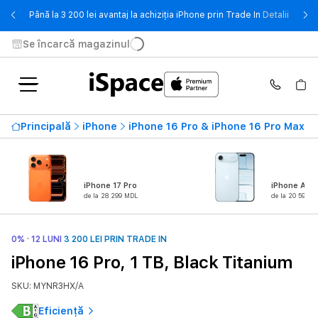
- Până 
Până la 3 200 lei avantaj la achiziția iPhone prin Trade In
Detalii
Se încarcă magazinul
Principală
iPhone
iPhone 16 Pro & iPhone 16 Pro Max
iPhone 17 Pro
iPhone Air
de la 28 299 MDL
de la 20 599 M
0% · 12 LUNI
3 200 LEI PRIN TRADE IN
iPhone 16 Pro, 1 TB, Black Titanium
SKU: MYNR3HX/A
Eficiență