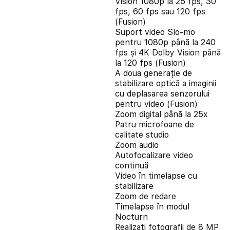
Vision 1080p la 25 fps, 30
fps, 60 fps sau 120 fps
(Fusion)
Suport video Slo-mo
pentru 1080p până la 240
fps și 4K Dolby Vision până
la 120 fps (Fusion)
A doua generație de
stabilizare optică a imaginii
cu deplasarea senzorului
pentru video (Fusion)
Zoom digital până la 25x
Patru microfoane de
calitate studio
Zoom audio
Autofocalizare video
continuă
Video în timelapse cu
stabilizare
Zoom de redare
Timelapse în modul
Nocturn
Realizați fotografii de 8 MP