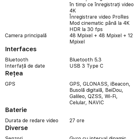
în timp ce înregistrați video
4K
Înregistrare video ProRes
Mod cinematic până la 4K
HDR la 30 fps
Camera principală
48 Mpixel + 48 Mpixel + 12
Mpixel
Interfaces
Bluetooth
Bluetooth 5.3
Interfață de date
USB 3 Type C
Reţea
GPS
GPS, GLONASS, iBeacon,
Busolă digitală, BeiDou,
Galileo, QZSS, Wi-Fi,
Celular, NAVIC
Baterie
Durata de redare video
27 ore
Diverse
Senzori
Gyro cu interval dinamic