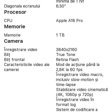
minimă de 1 nit
Diagonala ecranului
6.30"
Procesor
CPU
Apple A18 Pro
Memorie
Memorie
1 TB
Camera
Înregistrare video
3840x2160
Bliț
True Tone
Bliț frontal
Retina Flash
Caracteristicile video ale
Mod de acțiune până la
camerei
2,8K la 60 fps
Înregistrare video macro,
inclusiv slow-motion și
time-lapse
Stabilizare video cinematică
(4K, 1080p și 720p)
Înregistrare video în
format log
Sistem de codificare a