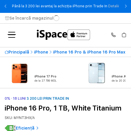
- Până 
Până la 3 200 lei avantaj la achiziția iPhone prin Trade In
Detalii
Se încarcă magazinul
Principală
iPhone
iPhone 16 Pro & iPhone 16 Pro Max
iPhone 17 Pro
iPhone Air
de la 27 799 MDL
de la 20 299 
0% · 18 LUNI
3 200 LEI PRIN TRADE IN
iPhone 16 Pro, 1 TB, White Titanium
SKU: MYNT3HX/A
Eficiență