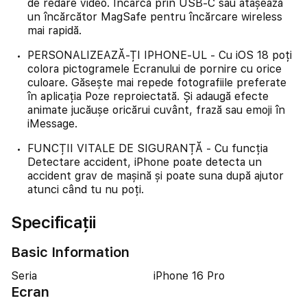
de redare video. Încarcă prin USB-C sau atașează
un încărcător MagSafe pentru încărcare wireless
mai rapidă.
PERSONALIZEAZĂ-ȚI IPHONE-UL - Cu iOS 18 poți
colora pictogramele Ecranului de pornire cu orice
culoare. Găsește mai repede fotografiile preferate
în aplicația Poze reproiectată. Și adaugă efecte
animate jucăușe oricărui cuvânt, frază sau emoji în
iMessage.
FUNCȚII VITALE DE SIGURANȚĂ - Cu funcția
Detectare accident, iPhone poate detecta un
accident grav de mașină și poate suna după ajutor
atunci când tu nu poți.
Specificații
Basic Information
Seria
iPhone 16 Pro
Ecran