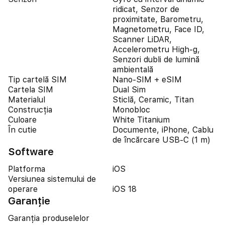
ridicat, Senzor de
proximitate, Barometru,
Magnetometru, Face ID,
Scanner LiDAR,
Accelerometru High-g,
Senzori dubli de lumină
ambientală
Tip cartelă SIM
Nano-SIM + eSIM
Cartela SIM
Dual Sim
Materialul
Sticlă, Ceramic, Titan
Construcția
Monobloc
Culoare
White Titanium
În cutie
Documente, iPhone, Cablu
de încărcare USB-C (1 m)
Software
Platforma
iOS
Versiunea sistemului de
operare
iOS 18
Garanție
Garanția produselelor