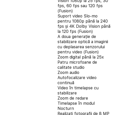
Vision 1080p la 25 fps, 30
fps, 60 fps sau 120 fps
(Fusion)
Suport video Slo-mo
pentru 1080p până la 240
fps și 4K Dolby Vision până
la 120 fps (Fusion)
A doua generație de
stabilizare optică a imaginii
cu deplasarea senzorului
pentru video (Fusion)
Zoom digital până la 25x
Patru microfoane de
calitate studio
Zoom audio
Autofocalizare video
continuă
Video în timelapse cu
stabilizare
Zoom de redare
Timelapse în modul
Nocturn
Realizați fotografii de 8 MP