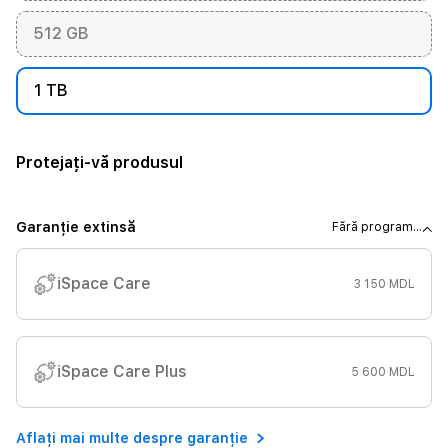
512 GB
1 TB
Protejați-vă produsul
Garanție extinsă
Fără program...
iSpace Care
3 150 MDL
iSpace Care Plus
5 600 MDL
Aflați mai multe despre garanție