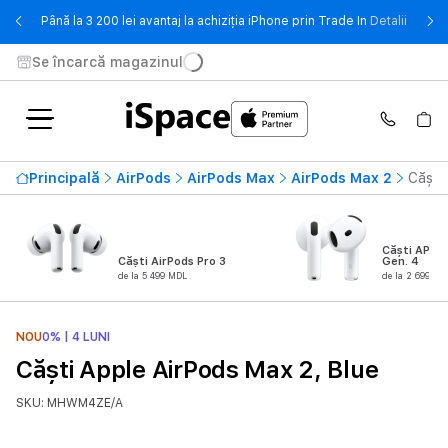
- Până 
Până la 3 200 lei avantaj la achiziția iPhone prin Trade In
Detalii
Se încarcă magazinul
Principală
AirPods
AirPods Max
AirPods Max 2
Căști
Căști APPLE
Căști AirPods Pro 3
Gen. 4
de la 5 499 MDL
de la 2 699 MD
NOU
0% | 4 LUNI
Căști Apple AirPods Max 2, Blue
SKU: MHWM4ZE/A