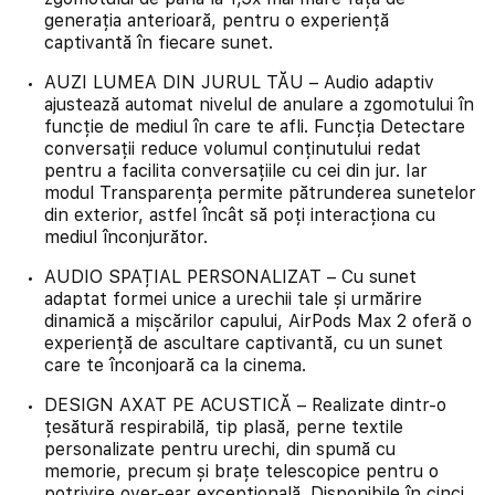
generația anterioară, pentru o experiență
captivantă în fiecare sunet.
AUZI LUMEA DIN JURUL TĂU – Audio adaptiv
ajustează automat nivelul de anulare a zgomotului în
funcție de mediul în care te afli. Funcția Detectare
conversații reduce volumul conținutului redat
pentru a facilita conversațiile cu cei din jur. Iar
modul Transparența permite pătrunderea sunetelor
din exterior, astfel încât să poți interacționa cu
mediul înconjurător.
AUDIO SPAȚIAL PERSONALIZAT – Cu sunet
adaptat formei unice a urechii tale și urmărire
dinamică a mișcărilor capului, AirPods Max 2 oferă o
experiență de ascultare captivantă, cu un sunet
care te înconjoară ca la cinema.
DESIGN AXAT PE ACUSTICĂ – Realizate dintr-o
țesătură respirabilă, tip plasă, perne textile
personalizate pentru urechi, din spumă cu
memorie, precum și brațe telescopice pentru o
potrivire over-ear excepțională. Disponibile în cinci