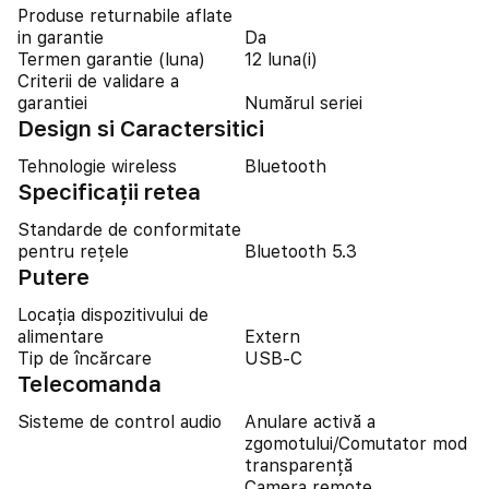
Produse returnabile aflate
in garantie
Da
Termen garantie (luna)
12 luna(i)
Criterii de validare a
garantiei
Numărul seriei
Design si Caractersitici
Tehnologie wireless
Bluetooth
Specificații retea
Standarde de conformitate
pentru rețele
Bluetooth 5.3
Putere
Locația dispozitivului de
alimentare
Extern
Tip de încărcare
USB-C
Telecomanda
Sisteme de control audio
Anulare activă a
zgomotului/Comutator mod
transparență
Camera remote