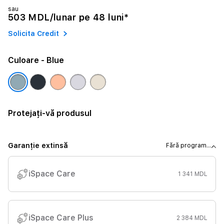
sau
503 MDL/lunar pe 48 luni*
Solicita Credit
Culoare
- Blue
Protejați-vă produsul
Garanție extinsă
Fără program...
iSpace Care
1 341 MDL
iSpace Care Plus
2 384 MDL