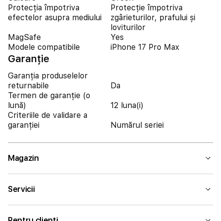
Protecția împotriva
Protecție împotriva
efectelor asupra mediului
zgârieturilor, prafului și
loviturilor
MagSafe
Yes
Modele compatibile
iPhone 17 Pro Max
Garanție
Garanția produselelor
returnabile
Da
Termen de garanție (o
lună)
12 luna(i)
Criteriile de validare a
garanției
Numărul seriei
Magazin
Servicii
Pentru clienți