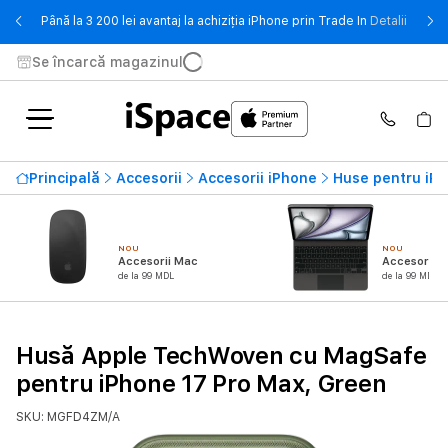
- Până 
Până la 3 200 lei avantaj la achiziția iPhone prin Trade In
Detalii
Se încarcă magazinul
Principală
Accesorii
Accesorii iPhone
Huse pentru iP
NOU
NOU
Accesorii Mac
Accesorii i
de la 99 MDL
de la 99 MDL
Husă Apple TechWoven cu MagSafe
pentru iPhone 17 Pro Max, Green
SKU: MGFD4ZM/A