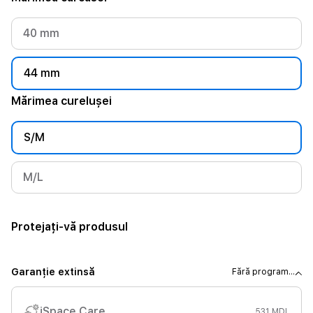
40 mm
44 mm
Mărimea curelușei
S/M
M/L
Protejați-vă produsul
Garanție extinsă
Fără program...
iSpace Care
531 MDL