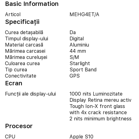
Basic Information
Articol
MEHG4ET/A
Specificații
Curea detașabilă
Da
Timpul display-ului
Digital
Material carcasă
Aluminiu
Mărimea carcasei
44 mm
Mărimea curelușei
S/M
Culoarea curea
Starlight
Tip curea
Sport Band
Conectivitate
GPS
Ecran
Funcții ale display-ului
1000 nits Luminozitate
Display Retina mereu activ
Tough Ion-X front glass
with 4x crack resistance
2 nits minimum brightness
Procesor
CPU
Apple S10