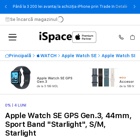
- Până 
Până la 3 200 lei avantaj la achiziția iPhone prin Trade In
Detalii
Se încarcă magazinul
Principală
WATCH
Apple Watch SE
Apple Watch SE 
NOU
Apple Watch SE GPS
Gen.3
Accesorii 
de la 5 199 MDL
de la 199 MDL
0% | 4 LUNI
Apple Watch SE GPS Gen.3, 44mm,
Sport Band "Starlight", S/M,
Starlight