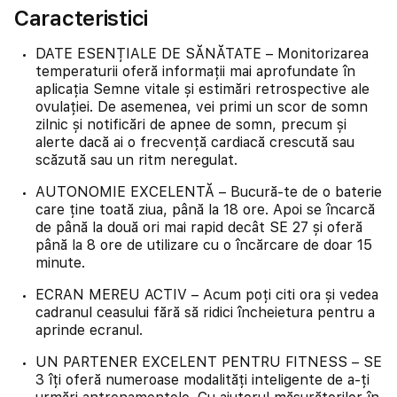
Caracteristici
DATE ESENȚIALE DE SĂNĂTATE – Monitorizarea
temperaturii oferă informații mai aprofundate în
aplicația Semne vitale și estimări retrospective ale
ovulației. De asemenea, vei primi un scor de somn
zilnic și notificări de apnee de somn, precum și
alerte dacă ai o frecvență cardiacă crescută sau
scăzută sau un ritm neregulat.
AUTONOMIE EXCELENTĂ – Bucură-te de o baterie
care ține toată ziua, până la 18 ore. Apoi se încarcă
de până la două ori mai rapid decât SE 27 și oferă
până la 8 ore de utilizare cu o încărcare de doar 15
minute.
ECRAN MEREU ACTIV – Acum poți citi ora și vedea
cadranul ceasului fără să ridici încheietura pentru a
aprinde ecranul.
UN PARTENER EXCELENT PENTRU FITNESS – SE
3 îți oferă numeroase modalități inteligente de a-ți