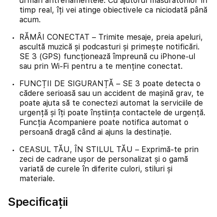
urmări antrenamentele. Cu ajutorul măsurătorilor în
timp real, îți vei atinge obiectivele ca niciodată până
acum.
RĂMÂI CONECTAT – Trimite mesaje, preia apeluri,
ascultă muzică și podcasturi și primește notificări.
SE 3 (GPS) funcționează împreună cu iPhone-ul
sau prin Wi-Fi pentru a te menține conectat.
FUNCȚII DE SIGURANȚĂ – SE 3 poate detecta o
cădere serioasă sau un accident de mașină grav, te
poate ajuta să te conectezi automat la serviciile de
urgență și îți poate înștiința contactele de urgență.
Funcția Acompaniere poate notifica automat o
persoană dragă când ai ajuns la destinație.
CEASUL TĂU, ÎN STILUL TĂU – Exprimă-te prin
zeci de cadrane ușor de personalizat și o gamă
variată de curele în diferite culori, stiluri și
materiale.
Specificații