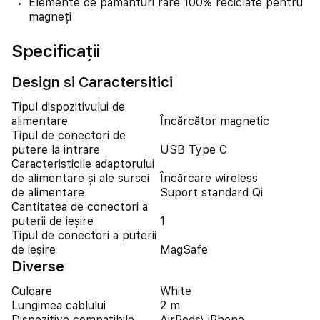
Elemente de pământuri rare 100% reciclate pentru
magneți
Specificații
Design si Caractersitici
Tipul dispozitivului de
alimentare
Încărcător magnetic
Tipul de conectori de
putere la intrare
USB Type C
Caracteristicile adaptorului
de alimentare și ale sursei
Încărcare wireless
de alimentare
Suport standard Qi
Cantitatea de conectori a
puterii de ieșire
1
Tipul de conectori a puterii
de ieșire
MagSafe
Diverse
Culoare
White
Lungimea cablului
2 m
Dispozitive compatibile
AirPods\ iPhone