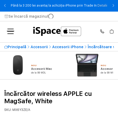
- Până 
Până la 3 200 lei avantaj la achiziția iPhone prin Trade In
Detalii
Se încarcă magazinul
Principală
Accesorii
Accesorii iPhone
Încărcătoare wi
NOU
NOU
Accesorii Mac
Accesorii i
de la 99 MDL
de la 99 MDL
Încărcător wireless APPLE cu
MagSafe, White
SKU: MX6Y3ZE/A