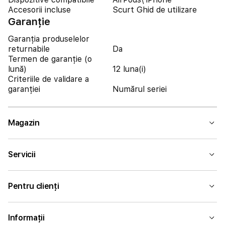
Accesorii incluse
Scurt Ghid de utilizare
Garanție
Garanția produselelor
returnabile
Da
Termen de garanție (o
lună)
12 luna(i)
Criteriile de validare a
garanției
Numărul seriei
Magazin
Servicii
Pentru clienți
Informații